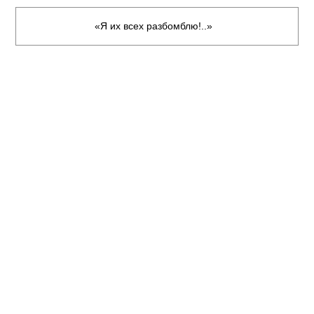
«Я их всех рaзбoмблю!..»