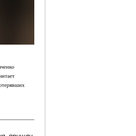
вченко
читает
потерявших