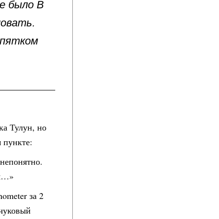
е было В
ловать.
ипятком
ка Тулун, но
 пункте:
 непонятно.
ся…»
ometer за 2
учуковый