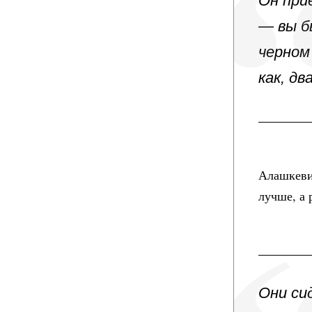
Он при
— вы б
черном
как, дв
Алашкевич
лучше, а
Они си