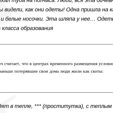
ехал туда на полчаса. Люди, вся эта бичев
ы видели, как они одеты! Одна пришла на к
 и белые носочки. Эта шляпа у нее… Оде
а класса образования
 считает, что в центрах временного размещения услови
 раньше потерявшие свои дома люди жили как скоты:
дят в тепле, *** (проститутка), с теплым