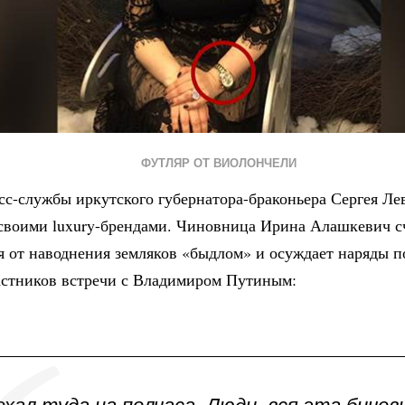
ФУТЛЯР ОТ ВИОЛОНЧЕЛИ
сс-службы иркутского губернатора-браконьера Сергея Ле
 своими luxury-брендами. Чиновница Ирина Алашкевич с
я от наводнения земляков «быдлом» и осуждает наряды 
астников встречи с Владимиром Путиным: