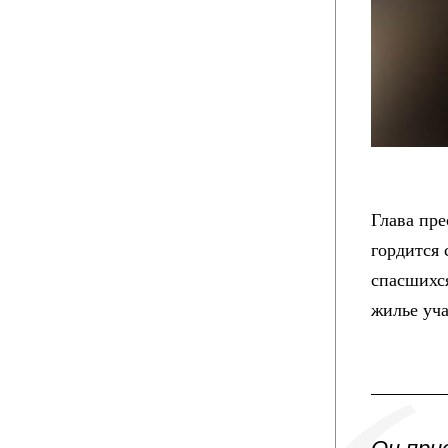
Глава пре
гордится
спасшихс
жилье уч