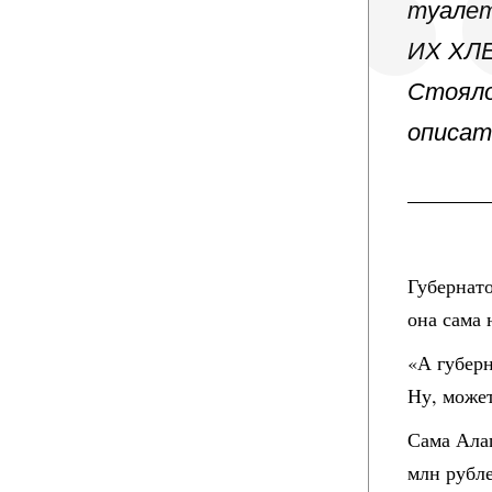
туалет
ИХ ХЛЕ
Стояло
описат
Губернато
она сама 
«А губерн
Ну, может
Сама Ала
млн рубле