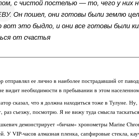
ом, с чистой постелью — то, чего у них н
ВУ. Он пошел, они готовы были землю це
 вот это быдло, и они все готовы были к
ься от счастья
р отправлял ее лично в наиболее пострадавший от павод
не видит необходимости в пребывании в этом населенном
атор сказал, что я должна находиться тоже в Тулуне. Ну,
, раз съезжу, посмотрю. Я не вижу туда смысла таскать
шкевич демонстрирует «бичам» хронометры Marine Chron
й. У VIP-часов алмазная пленка, сапфировые стекла, ка