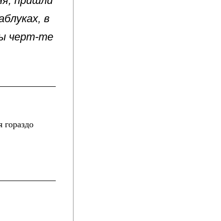
ня, пришли
аблуках, в
ты черт-те
я гораздо