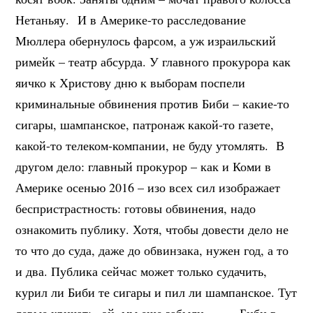
Нетаньяу. И в Америке-то расследование
Мюллера обернулось фарсом, а уж израильский
римейк – театр абсурда. У главного прокурора как
яичко к Христову дню к выборам поспели
криминальные обвинения против Биби – какие-то
сигары, шампанское, патронаж какой-то газете,
какой-то телеком-компании, не буду утомлять. В
другом дело: главный прокурор – как и Коми в
Америке осенью 2016 – изо всех сил изображает
беспристрастность: готовы обвинения, надо
ознакомить публику. Хотя, чтобы довести дело не
то что до суда, даже до обвинзака, нужен год, а то
и два. Публика сейчас может только судачить,
курил ли Биби те сигары и пил ли шампанское. Тут
левые кричат: «ой, мы еще забыли….» – Биби в