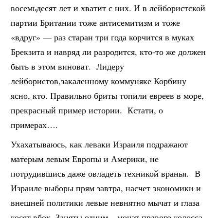
восемьдесят лет и хватит с них. И в лейбористской
партии Британии тоже антисемитизм и тоже
«вдруг» — раз старан три года корчится в муках
Брекзита и навряд ли разродится, кто-то же должен
быть в этом виноват. Лидеру
лейбористов,закаленному коммуняке Корбину
ясно, кто. Правильно бриты топили евреев в море,
прекрасный пример истории. Кстати, о
примерах….
Ухахатываюсь, как леваки Израиля подражают
матерым левым Европы и Америки, не
потрудившись даже овладеть техникой вранья. В
Израиле выборы прям завтра, насчет экономики и
внешней политики левые невнятно мычат и глаза
косят вбок. Заняты одним – мочат правого колосса