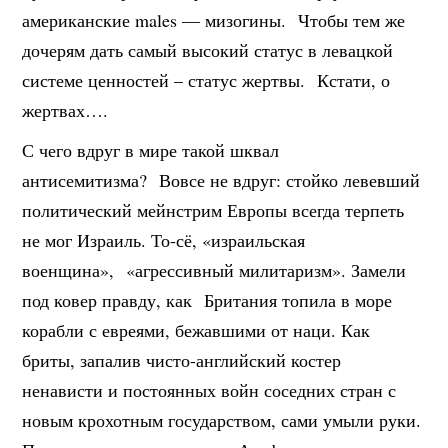
американские males — мизогины. Чтобы тем же
дочерям дать самый высокий статус в левацкой
системе ценностей – статус жертвы. Кстати, о
жертвах….
С чего вдруг в мире такой шквал
антисемитизма? Вовсе не вдруг: стойко левевший
политический мейнстрим Европы всегда терпеть
не мог Израиль. То-сё, «израильская
военщина», «агрессивный милитаризм». Замели
под ковер правду, как Британия топила в море
корабли с евреями, бежавшими от наци. Как
бриты, запалив чисто-английский костер
ненависти и постоянных войн соседних стран с
новым крохотным государством, сами умыли руки.