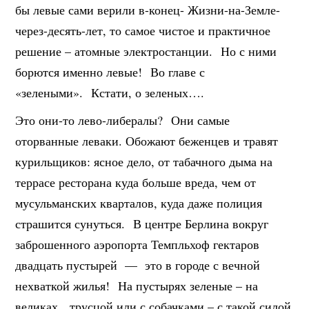
бы левые сами верили в-конец- Жизни-на-Земле-
через-десять-лет, то самое чистое и практичное
решение – атомные электростанции. Но с ними
борются именно левые! Во главе с
«зелеными». Кстати, о зеленых….
Это они-то лево-либералы? Они самые
оторванные леваки. Обожают беженцев и травят
курильщиков: ясное дело, от табачного дыма на
террасе ресторана куда больше вреда, чем от
мусульманских кварталов, куда даже полиция
страшится сунуться. В центре Берлина вокруг
заброшенного аэропорта Темпльхоф гектаров
двадцать пустырей — это в городе с вечной
нехваткой жилья! На пустырях зеленые – на
великах, трусцой или с собачками – с такой силой