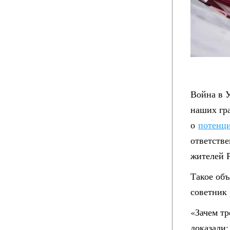
Война в У
наших гра
о
потенци
ответстве
жителей 
Такое объ
советник
«Зачем т
доказали: