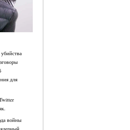
 убийства
азговоры
б
ения для
witter
як.
ода войны
 ядерный