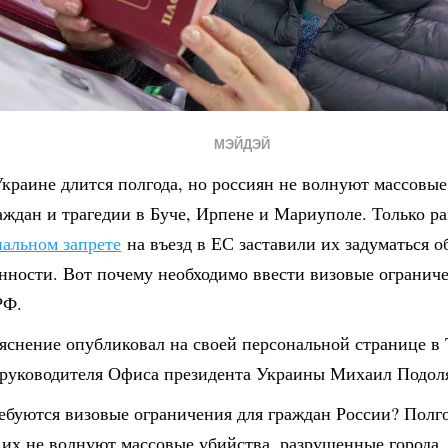
МЭЙДЭЙ
краине длится полгода, но россиян не волнуют массовые
ждан и трагедии в Буче, Ирпене и Мариуполе. Только р
альном запрете
на въезд в ЕС заставили их задуматься о
нности. Вот почему необходимо ввести визовые огранич
РФ.
яснение опубликовал на своей персональной странице в T
 руководителя Офиса президента Украины Михаил Подол
ребуются визовые ограничения для граждан России? Полг
 их не волнуют массовые убийства, разрушенные города,