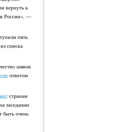
ли вернуть к
 в России», —
тупили пять
 из списка
чество заявок
или
ответом
жит
странам
на заседании
т быть очень