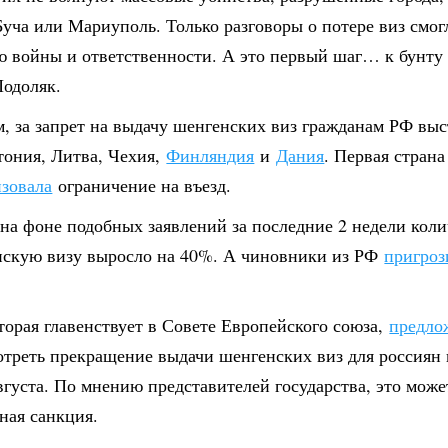
уча или Мариуполь. Только разговоры о потере виз смог
ю войны и ответственности. А это первый шаг… к бунту
Подоляк.
, за запрет на выдачу шенгенских виз гражданам РФ выс
тония, Литва, Чехия,
Финляндия
и
Дания
. Первая страна
изовала
ограничение на въезд.
на фоне подобных заявлений за последние 2 недели коли
нскую визу выросло на 40%. А чиновники из РФ
пригроз
.
торая главенствует в Совете Европейского союза,
предло
отреть прекращение выдачи шенгенских виз для россиян 
вгуста. По мнению представителей государства, это може
ная санкция.