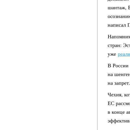
шантаж, Б
осознани
написал 
Напомним
стран: Эс
уже
реал
В России 
на шенге
на запрет
Чехия, ко
ЕС рассм
в конце а
эффектив