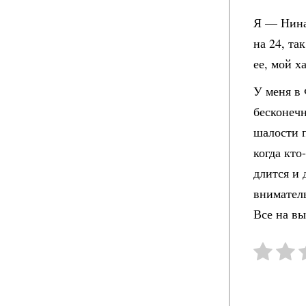
Я — Нина,
на 24, та
ее, мой х
У меня в 
бесконечн
шалости п
когда кто
длится и 
вниматель
Все на вы