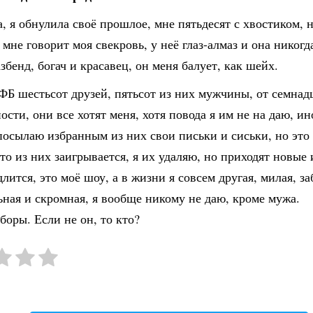
 я обнулила своё прошлое, мне пятьдесят с хвостиком, 
к мне говорит моя свекровь, у неё глаз-алмаз и она никогд
азбенд, богач и красавец, он меня балует, как шейх.
ФБ шестьсот друзей, пятьсот из них мужчины, от семнад
ости, они все хотят меня, хотя повода я им не на даю, ин
осылаю избранным из них свои письки и сиськи, но это 
-то из них заигрывается, я их удаляю, но приходят новые 
длится, это моё шоу, а в жизни я совсем другая, милая, за
ная и скромная, я вообще никому не даю, кроме мужа.
боры. Если не он, то кто?