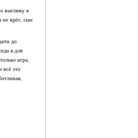
но выгляжу я
а не врёт, сын
цати до
огда я для
только игра,
и всё это
ботливая,