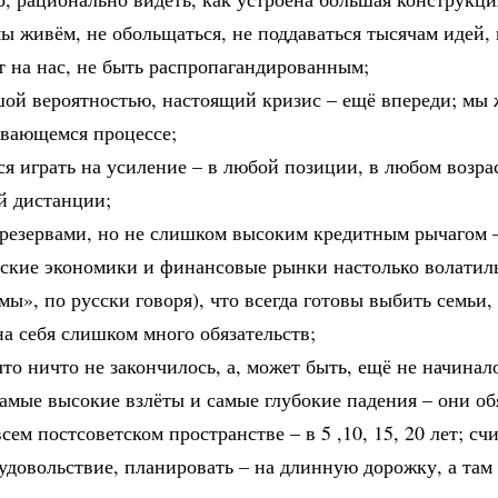
ы живём, не обольщаться, не поддаваться тысячам идей,
т на нас, не быть распропагандированным;
шой вероятностью, настоящий кризис – ещё впереди; мы 
ивающемся процессе;
ся играть на усиление – в любой позиции, в любом возра
й дистанции;
с резервами, но не слишком высоким кредитным рычагом 
тские экономики и финансовые рынки настолько волати
мы», по русски говоря), что всегда готовы выбить семьи,
а себя слишком много обязательств;
 что ничто не закончилось, а, может быть, ещё не начинал
амые высокие взлёты и самые глубокие падения – они об
всем постсоветском пространстве – в 5 ,10, 15, 20 лет; сч
удовольствие, планировать – на длинную дорожку, а там