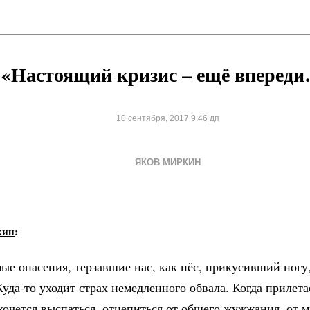
«Настоящий кризис – ещё вперед
10 сентября, 2017 9:46 дп
ЯКОВ МИРКИН
кин
:
ые опасения, терзавшие нас, как пёс, прикусивший ногу
Куда-то уходит страх немедленного обвала. Когда прилет
хочется выспаться, отцепиться от общего жужжания, от 