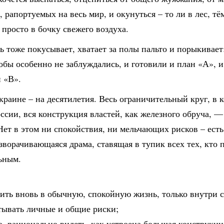
, рапортуемых на весь мир, и окунуться – то ли в лес, 
и просто в бочку свежего воздуха.
ь тоже покусывает, хватает за полы пальто и порыкивает
обы особенно не заблуждались, и готовили и план «А», 
 «В».
краине – на десятилетия. Весь ограничительный круг, в 
ссии, вся конструкция властей, как железного обруча, —
Нет в этом ни спокойствия, ни мельчающих рисков – есть
зворачивающаяся драма, ставящая в тупик всех тех, кто 
ьным.
дить вновь в обычную, спокойную жизнь, только внутри 
тывать личные и общие риски;
о, рационально видеть, как устроена большая конструкци