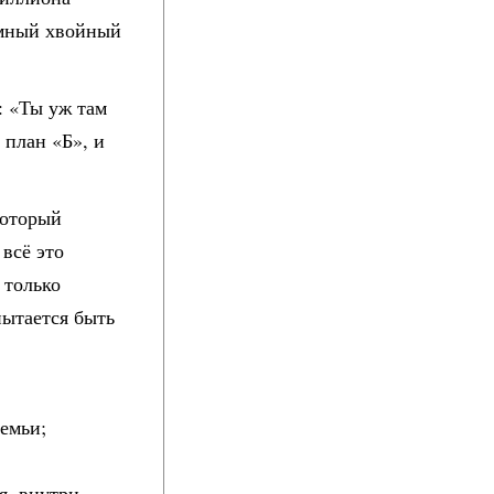
тёмный хвойный
: «Ты уж там
и
план «Б», и
который
 всё это
 только
пытается быть
семьи;
я, внутри