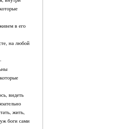
 которые
живем в его
сте, на любой
–
льны
 которые
ось, видеть
язательно
итать, жить,
 уж боги сами