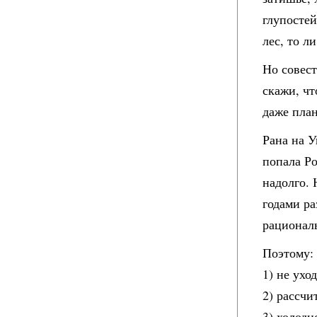
глупостей
лес, то л
Но совест
скажи, чт
даже план
Рана на У
попала Ро
надолго. 
годами ра
рационал
Поэтому:
1) не ухо
2) рассчи
3) холодн