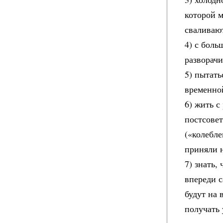
которой м
сваливаю
4) с боль
разворач
5) пытать
временно
6) жить 
постсове
(«колебле
приняли н
7) знать,
впереди с
будут на 
получать 