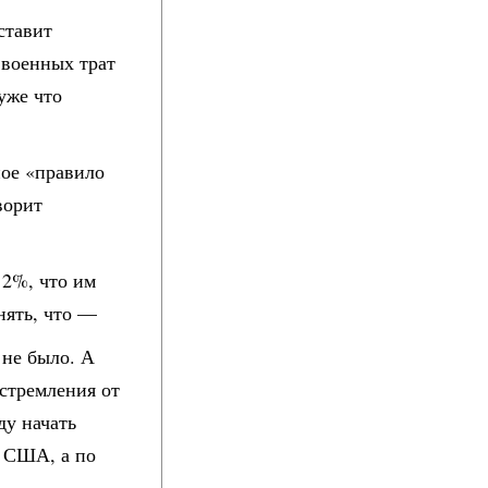
ставит
военных трат
уже что
ное «правило
ворит
 2%, что им
нять, что —
 не было. А
 стремления от
ду начать
е США, а по