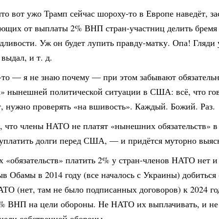
что вот ужо Трамп сейчас шороху-то в Европе наведёт, за
ющих от выплаты 2% ВНП стран-участниц делить бремя 
дливости. Уж он будет лупить правду-матку. Опа! Гляди 
выдал, и т. д.
-то — я не знаю почему — при этом забывают обязатель
а» нынешней политической ситуации в США: всё, что го
, нужно проверять «на вшивость». Каждый. Божий. Раз.
н, что члены НАТО не платят «нынешних обязательств» в
 уплатить долги перед США, — и придётся муторно выяс
х «обязательств» платить 2% у стран-членов НАТО нет и
в Обамы в 2014 году (все началось с Украины) добиться
ТО (нет, там не было подписанных договоров) к 2024 го
2% ВНП на цели обороны. Не НАТО их выплачивать, и н
цели собственной обороны.