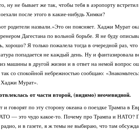
о, ну не бывает же так, чтобы тебя в аэропорту встрет
оехали после этого в какие-нибудь Химки?
вот родители назвали.»Это он поясняет. Хаджи Мурат ок
енером Дагестана по вольной борьбе. Я не буду описыва
, хорошо? Я только пожалела тогда в очередной раз, что
атура попадается не каждый день. Ну и фантазировала в
 из машины в другой жизни и в ответ на немой вопрос 
 так со спокойной небрежностью сообщаю: «Знакомьтесь:
. Хаджи Мурат».
 отвлеклась от части второй, (видимо) неочевидной.
 и говорят по эту сторону океана о поездке Трампа в Ев
АТО — это чудо какое-то. Почему про Трампа и НАТО? П
 радио, и в газете, я ж темы не выбираю, что там обсужд