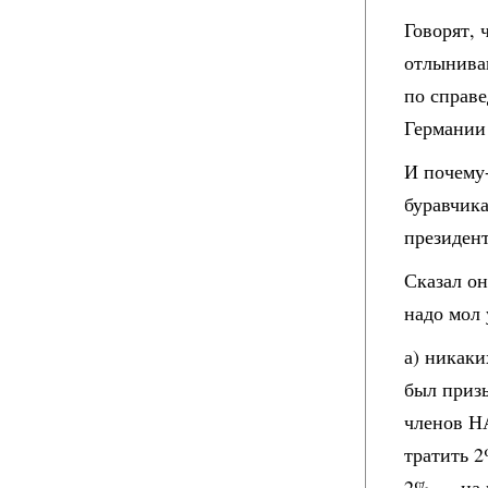
Говорят, 
отлынива
по справе
Германии 
И почему
буравчик
президент
Сказал о
надо мол
а) никаки
был призы
членов НА
тратить 
2% — на 