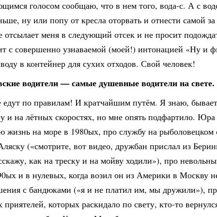
щимся голосом сообщаю, что в нем того, вода-с. А с во
ньше, ну или попу от кресла оторвать и отнести самой за
 отсылает меня в следующий отсек и не просит подожда
ит с совершенно узнаваемой (моей!) интонацией «Ну и ф
воду в контейнер для сухих отходов. Свой человек!
вские водители — самые душевные водители на свете.
 едут по правилам! И кратчайшим путём. Я знаю, бывает
у и на лётных скоростях, но мне опять подфартило. Юра
ю жизнь на море в 1980ых, про службу на рыболовецком 
Аляску («смотрите, вот видео, дружбан прислал из Берин
сскажу, как на треску и на мойву ходили»), про невольн
90ых и в нулевых, когда возил он из Америки в Москву н
шения с бандюками («я и не платил им, мы дружили»), п
 приятелей, которых раскидало по свету, кто-то вернулс