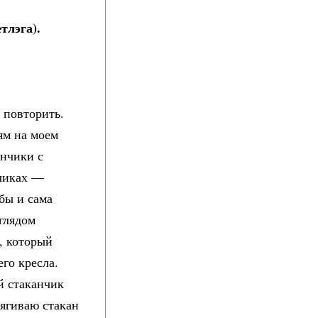
тлэга).
и повторить.
ям на моем
анчики с
нчиках —
бы и сама
зглядом
, который
го кресла.
й стаканчик
тягиваю стакан