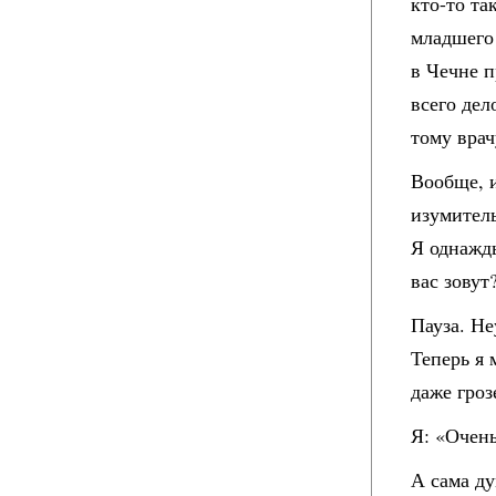
кто-то та
младшего 
в Чечне п
всего дел
тому врач
Вообще, и
изумител
Я однажд
вас зовут
Пауза. Не
Теперь я 
даже гроз
Я: «Очен
А сама ду