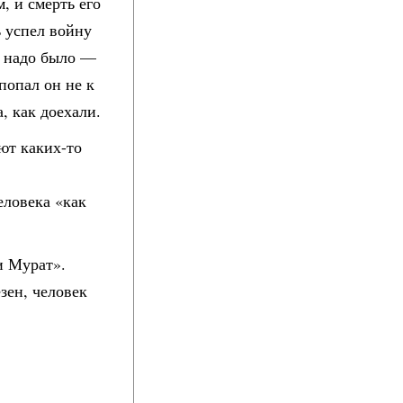
, и смерть его
ь успел войну
о, надо было —
попал он не к
, как доехали.
ют каких-то
еловека «как
и Мурат».
езен, человек