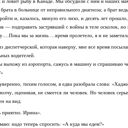
к и ловит рыбу в Канаде. Мы обсудили с ним и наших мам
брата в больнице от неправильного диагноза; а брат вед
ройти и, казалось, минуло его лихо, и десять лет прошл
ов — подправить застрявший с войны в теле осколок, но 
у….Пока мы за жизнь …время пролетело, я и не заметила
з диспетчерской, которая наверху, мне все время посыла
ьных водителей.
ы выхожу из аэропорта, сажусь в машину и спрашиваю ч
?»
уверенно, тихим голосом, я едва разобрала слова: «Хадж
молчу, оценивая, не смеется ли человек. Но человек серь
ен на вид.
ь приятно. Ирина».
маю: надо теперь спросить: «А куда мы едем?»