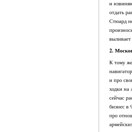
и извиняю
отдать ра
Стюард не
произнос
выливает 
2. Моско
К тому же
навигатор
и про сво
ходки на 
сейчас ра
бизнес в 
про отно
армейских