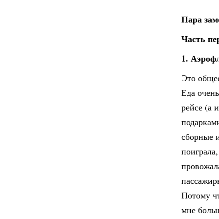
Пара зам
Часть пе
1. Аэроф
Это общее
Еда очень
рейсе (а
подарками
сборные и
поиграла,
провожал
пассажиры
Потому чт
мне больш