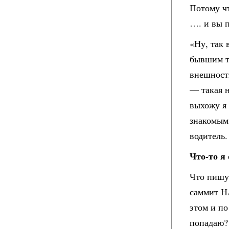
Потому чт
…. и вы п
«Ну, так 
бывшим тр
внешность
— такая н
выхожу я
знакомым
водитель
Что-то я
Что пишут
саммит Н
этом и по
попадаю?