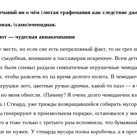
ечаний ни о чём (лютая графомания как следствие дже
рвая, (само)очевидная.
лот — чудесная авиакомпания
 место, но если сие есть непреложный факт, то не грех 
 съедобная, внимание к пассажирам искреннее. Всем дет
 их были сонмы) раздали симпатичные игрушечные чемод
, чтобы развлечь их на время долгого полета. В чемода
грушки лего, цветные ручки-дрючки, какой-то пазл — я 
 но меня обнесли. (Пачиму? Я очень долго чемоданчик в
а.) Стюард, уже трижды возвращавшийся собирать мусор
 генерируют в произвольном порядке, остановился у мое
о я тоже только с третьего раза вспомнила, что бумажны
е не нужен. У стюарда мусора полна коробочка, а я про