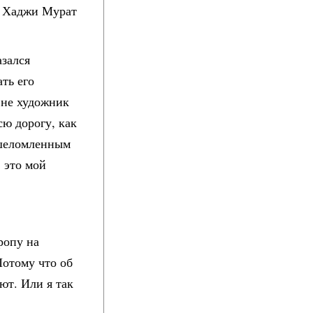
ил Хаджи Мурат
азался
ть его
 не художник
сю дорогу, как
ошеломленным
 это мой
ропу на
отому что об
ают. Или я так