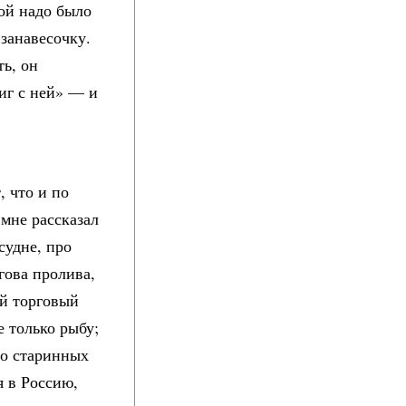
дой надо было
 занавесочку.
ть, он
иг с ней» — и
, что и по
 мне рассказал
судне, про
гова пролива,
ый торговый
е только рыбу;
ро старинных
я в Россию,