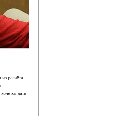
 из расчёта
а
хочется дать