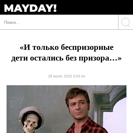
«И только беспризорные
дети остались без призора…»
28 июля, 2025 3:03 пп