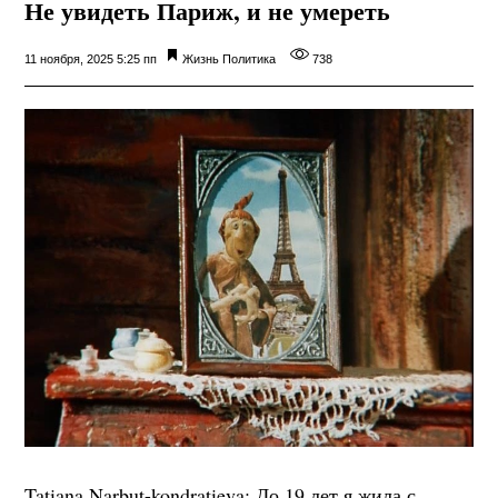
Не увидеть Париж, и не умереть
11 ноября, 2025 5:25 пп
Жизнь
Политика
738
Tatiana Narbut-kondratieva: До 19 лет я жила с