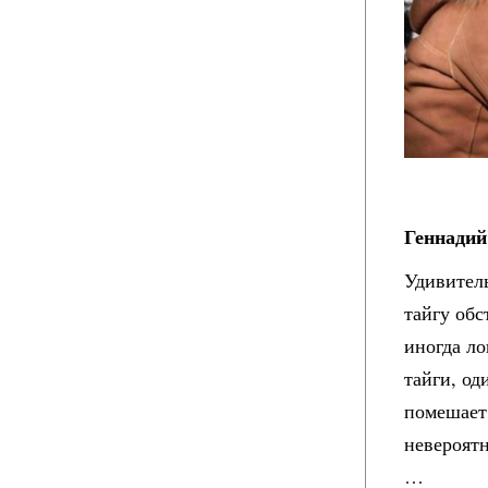
Геннадий
Удивитель
тайгу обс
иногда ло
тайги, од
помешает.
невероятн
…