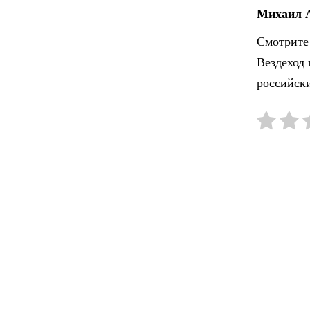
Михаил А
Смотрите 
Вездеход
российск