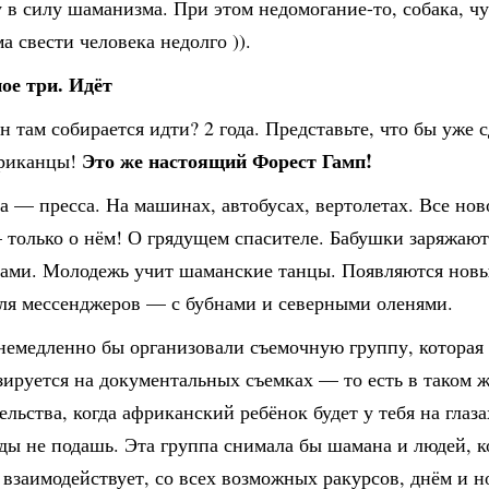
 в силу шаманизма. При этом недомогание-то, собака, чу
ма свести человека недолго )).
ое три. Идёт
н там собирается идти? 2 года. Представьте, что бы уже 
Это же настоящий Форест Гамп!
ериканцы!
а — пресса. На машинах, автобусах, вертолетах. Все но
 только о нём! О грядущем спасителе. Бабушки заряжают
рами. Молодежь учит шаманские танцы. Появляются новы
для мессенджеров — с бубнами и северными оленями.
немедленно бы организовали съемочную группу, которая
ируется на документальных съемках — то есть в таком ж
льства, когда африканский ребёнок будет у тебя на глаза
ды не подашь. Эта группа снимала бы шамана и людей, к
 взаимодействует, со всех возможных ракурсов, днём и н