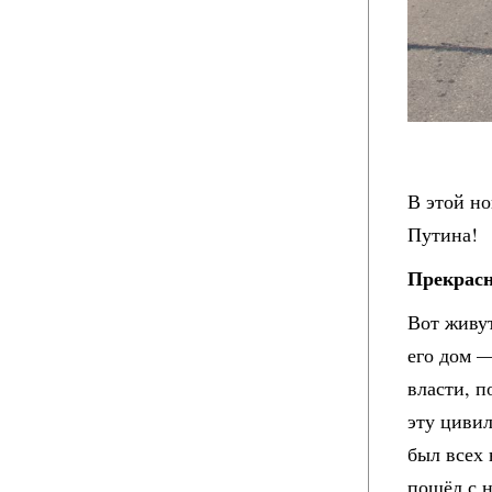
В этой но
Путина!
Прекрасн
Вот живу
его дом —
власти, 
эту циви
был всех
пошёл с н