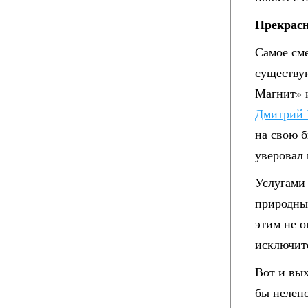
Прекрасн
Самое см
существу
Магнит» 
Дмитрий 
на свою 
уверовал 
Услугами
природны
этим не о
исключит
Вот и вы
бы нелепо