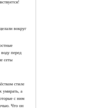
вствуется!
сделали вокруг
востные
 воду перед
е сеты
ёстком стиле
х умирать, а
оторые с ним
очью. Что он