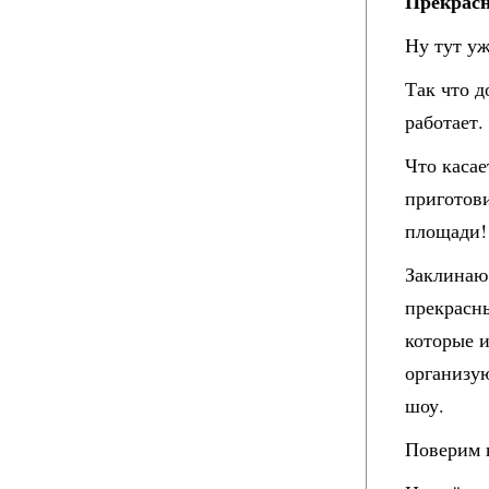
Прекрасн
Ну тут у
Так что 
работает.
Что касае
приготови
площади!
Заклинаю
прекрасн
которые и
организу
шоу.
Поверим 