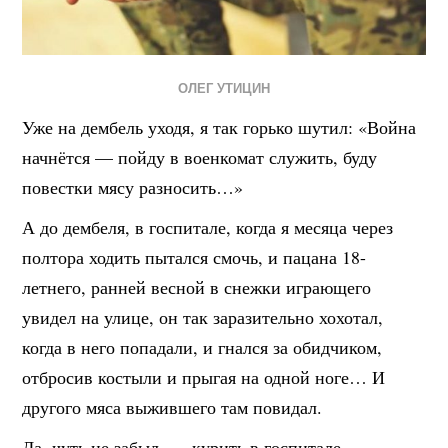
ОЛЕГ УТИЦИН
Уже на дембель уходя, я так горько шутил: «Война
начнётся — пойду в военкомат служить, буду
повестки мясу разносить…»
А до дембеля, в госпитале, когда я месяца через
полтора ходить пытался смочь, и пацана 18-
летнего, ранней весной в снежки играющего
увидел на улице, он так заразительно хохотал,
когда в него попадали, и гнался за обидчиком,
отбросив костыли и прыгая на одной ноге… И
другого мяса выжившего там повидал.
Да, чуть не забыл, — курить в госпитале