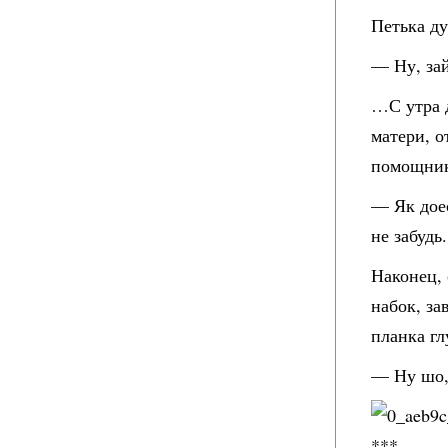
Петька ду
— Ну, за
…С утра д
матери, о
помощник
— Як доес
не забудь.
Наконец, 
набок, за
планка гл
— Ну шо,
***