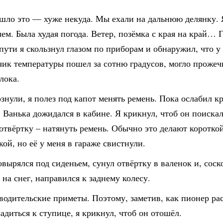
ло это — хуже некуда. Мы ехали на дальнюю делянку. 
ем. Была худая погода. Ветер, позёмка с края на край… Г
пути я скользнул глазом по приборам и обнаружил, что у
чик температуры пошел за сотню градусов, могло прожеч
лока.
нули, я полез под капот менять ремень. Пока ослабил к
 Ванька дожидался в кабине. Я крикнул, чтоб он поиска
отвёртку – натянуть ремень. Обычно это делают коротко
ой, но её у меня в гараже свистнули.
вырялся под сиденьем, сунул отвёртку в валенок и, соск
на снег, направился к заднему колесу.
водительские приметы. Поэтому, заметив, как пионер р
ладиться к ступице, я крикнул, чтоб он отошёл.