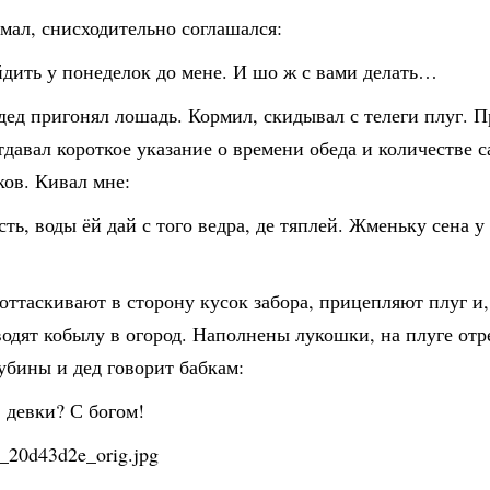
мал, снисходительно соглашался:
йдить у понеделок до мене. И шо ж с вами делать…
ед пригонял лошадь. Кормил, скидывал с телеги плуг. 
тдавал короткое указание о времени обеда и количестве 
ов. Кивал мне:
ть, воды ёй дай с того ведра, де тяплей. Жменьку сена у
оттаскивают в сторону кусок забора, прицепляют плуг и
водят кобылу в огород. Наполнены лукошки, на плуге от
убины и дед говорит бабкам:
 девки? С богом!