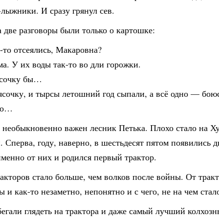
лыжники. И сразу грянул сев.
 две разговоры были только о картошке:
-то отсеялись, Макаровна?
а. У их воды так-то во дли горожки.
ясочку бы…
ясочку, и тырсы летошний год сыпали, а всё одно — бою
то…
 необыкновенно важен лесник Петька. Плохо стало на Ху
 Сперва, году, наверно, в шестьдесят пятом появились д
менно от них и родился первый трактор.
акторов стало больше, чем волков после войны. От трак
 и как-то незаметно, непонятно и с чего, не на чем стал
егали глядеть на трактора и даже самый лучший колхозн