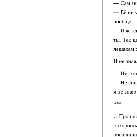
— Сам зн
— Её не у
вообще, —
— Я ж те
ты. Так ш
лешакам 
И не зная
— Ну, хот
— Не спе
я не зна
***
…Прошли 
похоронна
обваливши