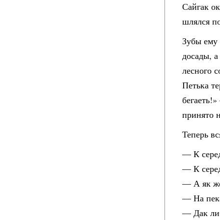
Сайгак ок
шлялся по
Зубы ему 
досады, а
лесного с
Петька те
бегаеть!»
принято н
Теперь вс
— К серед
— К сере
— А як ж
— На пека
— Дак либ