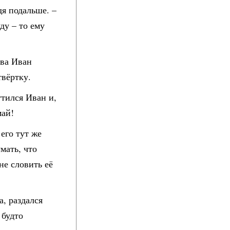
я подальше. –
ду – то ему
два Иван
твёртку.
утился Иван и,
май!
его тут же
мать, что
не словить её
а, раздался
 будто