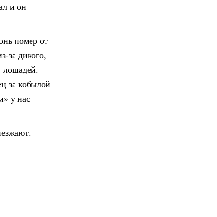
ал и он
онь помер от
з-за дикого,
у лошадей.
ец за кобылой
и» у нас
иезжают.