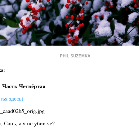
PHIL SUZEMKA
ka
:
 Часть Четвёртая
тья здесь)
 Сань, а я не убив яе?