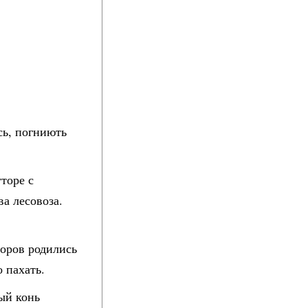
сь, погниють
торе с
ва лесовоза.
торов родились
о пахать.
ый конь