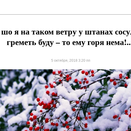
 шо я на таком ветру у штанах сос
греметь буду – то ему горя нема!.
5 октября, 2018 3:20 пп