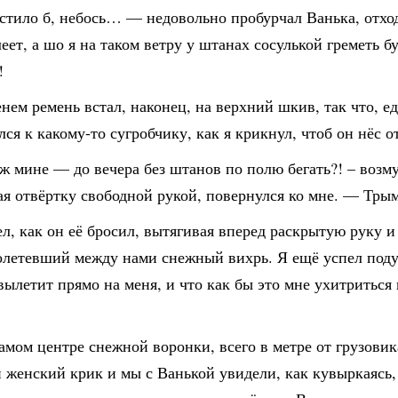
стило б, небось… — недовольно пробурчал Ванька, отход
еет, а шо я на таком ветру у штанах сосулькой греметь бу
!
нем ремень встал, наконец, на верхний шкив, так что, е
ся к какому-то сугробчику, как я крикнул, чтоб он нёс о
 мине — до вечера без штанов по полю бегать?! – возм
я отвёртку свободной рукой, повернулся ко мне. — Тры
, как он её бросил, вытягивая вперед раскрытую руку и 
олетевший между нами снежный вихрь. Я ещё успел поду
вылетит прямо на меня, и что как бы это мне ухитриться 
самом центре снежной воронки, всего в метре от грузовик
женский крик и мы с Ванькой увидели, как кувыркаясь,