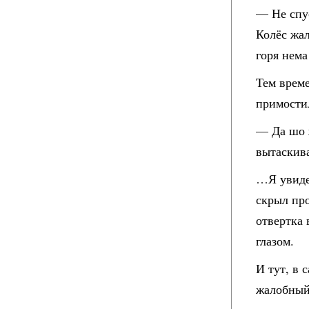
— Не спу
Колёс жал
горя нема
Тем време
примостил
— Да шо ж
вытаскива
…Я увидел
скрыл пр
отвертка 
глазом.
И тут, в 
жалобный 