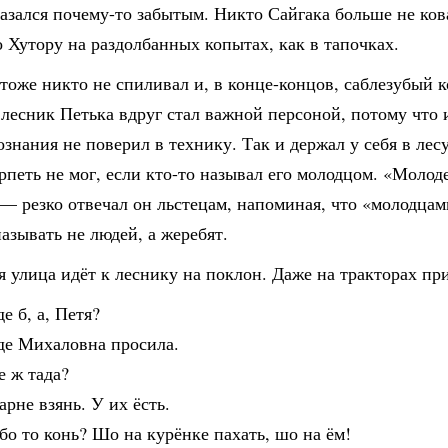
азался почему-то забытым. Никто Сайгака больше не ков
 Хутору на раздолбанных копытах, как в тапочках.
тоже никто не спиливал и, в конце-концов, саблезубый к
 лесник Петька вдруг стал важной персоной, потому что и
ознания не поверил в технику. Так и держал у себя в лес
рпеть не мог, если кто-то называл его молодцом. «Молод
 — резко отвечал он льстецам, напоминая, что «молодцам
азывать не людей, а жеребят.
я улица идёт к леснику на поклон. Даже на тракторах пр
е б, а, Петя?
де Михаловна просила.
е ж тада?
рне взянь. У их ёсть.
о то конь? Шо на курёнке пахать, шо на ём!