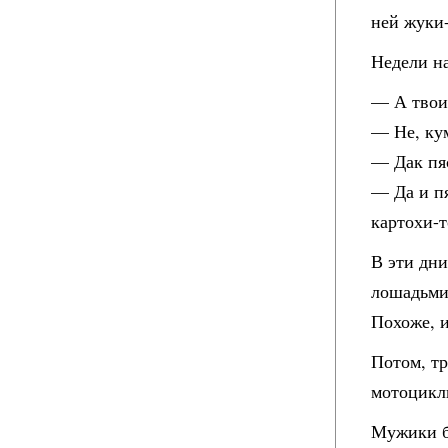
ней жуки-
Недели на
— А твои
— Не, кум
— Дак п
— Да и п
картохи-
В эти дни
лошадьми.
Похоже, и
Потом, тр
мотоциклы
Мужики б