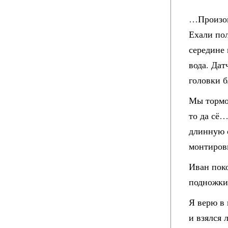
…Произош
Ехали пол
середине 
вода. Дат
головки б
Мы тормоз
то да сё…
длинную 
монтировк
Иван поко
подножки 
Я верю в 
и взялся 