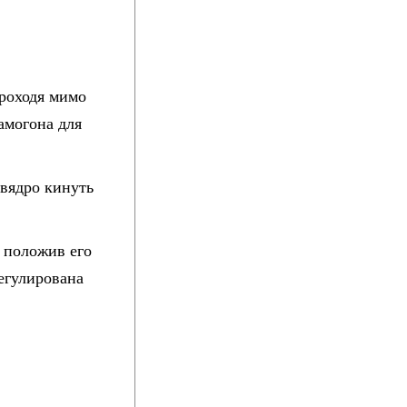
Проходя мимо
самогона для
 вядро кинуть
, положив его
регулирована