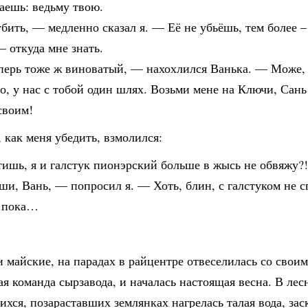
аешь: ведьму твою.
бить, — медленно сказал я. — Её не убьёшь, тем более –
 откуда мне знать.
перь тоже ж виноватый, — нахохлился Ванька. — Може, 
о, у нас с тобой один шлях. Возьми мене на Ключи, Сань
своим!
, как меня убедить, взмолился:
ишь, я и галстук пионэрский больше в жысь не обвяжу?
ши, Вань, — попросил я. — Хоть, блин, с галстуком не 
ю пока…
майские, на парадах в райцентре отвеселилась со свои
я команда сырзавода, и началась настоящая весна. В лес
хся, позараставших землянках нагрелась талая вода, зас