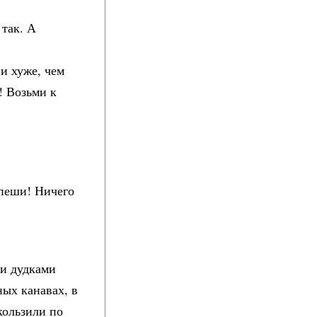
 так. А
и хуже, чем
! Возьми к
!
спеши! Ничего
ми дудками
ных канавах, в
кользили по