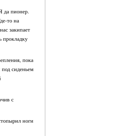
Я да пионер.
де-то на
 нас закипает
ь прокладку
репления, пока
л под сиденьем
й
очив с
астопырил ноги