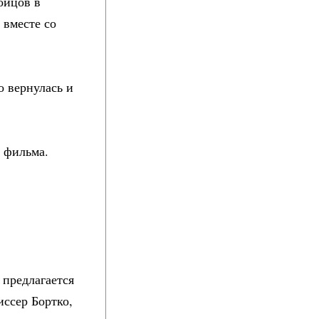
ойцов в
 вместе со
о вернулась и
 фильма.
 предлагается
иссер Бортко,