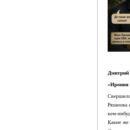
Дмитрий 
«Ирония 
Свершило
Рязанова
кем-нибу
Какие же