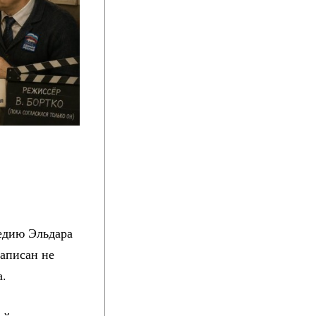
едию Эльдара
аписан не
а.