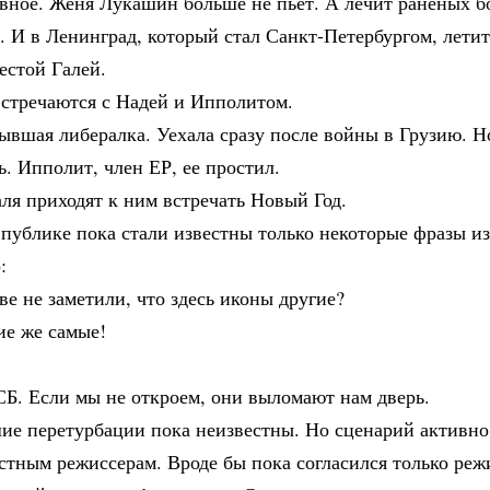
авное. Женя Лукашин больше не пьет. А лечит раненых б
. И в Ленинград, который стал Санкт-Петербургом, летит
естой Галей.
встречаются с Надей и Ипполитом.
вшая либералка. Уехала сразу после войны в Грузию. Н
ь. Ипполит, член ЕР, ее простил.
ля приходят к ним встречать Новый Год.
публике пока стали известны только некоторые фразы из
:
е не заметили, что здесь иконы другие?
ие же самые!
Б. Если мы не откроем, они выломают нам дверь.
ие перетурбации пока неизвестны. Но сценарий активно
стным режиссерам. Вроде бы пока согласился только реж