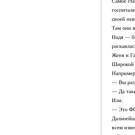
Самое гл
госпитале
своей нев
Там они 
Надя — бы
раскаялас
Женя и Га
Широкой 
Например
— Вы разв
— Да так
Или:
— Это ФС
Дальнейш
всем изве