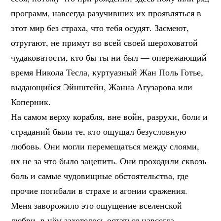
программ, навсегда разучивших их проявляться в
этот мир без страха, что тебя осудят. Засмеют,
отругают, не примут во всей своей шероховатой
чудаковатости, кто бы ты ни был — опережающий
время Никола Тесла, куртуазный Жан Поль Готье,
выдающийся Эйнштейн, Жанна Агузарова или
Коперник.
На самом верху корабля, вне войн, разрухи, боли и
страданий были те, кто ощущал безусловную
любовь. Они могли перемещаться между слоями,
их не за что было зацепить. Они проходили сквозь
боль и самые чудовищные обстоятельства, где
прочие погибали в страхе и агонии сражения.
Меня заворожило это ощущение вселенской
любви, в нём захотелось остаться навсегда.