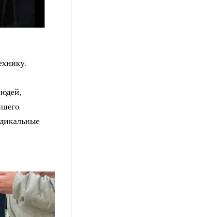
ехнику.
людей,
йшего
адикальные