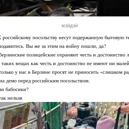
МЭЙДЭЙ
К российскому посольству несут подержанную бытовую т
подавитесь. Вы же за этим на войну пошли, да?
берлинские полицейские охраняют честь и достоинство 
 таких вещах как честь и достоинство не имеют ни мале
только у нас в Берлине просят не приносить «слишком р
на демо перед российским посольством.
ли бабосики?
так нельзя.