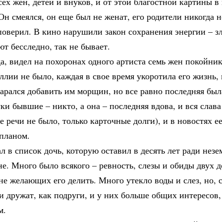
ех жен, детей и внуков, и от этой благостной картины в
Он смеялся, он еще был не женат, его родители никогда н
поверил. В кино нарушили закон сохранения энергии – з
ют бесследно, так не бывает.
а, видел на похоронах одного артиста семь жен покойник
ллии не было, каждая в свое время укоротила его жизнь, 
арался добавить им морщин, но все равно последняя была
уки бывшие – никто, а она – последняя вдова, и вся слава
е речи не было, только карточные долги), и в новостях 
планом.
л в список дочь, которую оставил в десять лет ради нез
е. Много было всякого – ревность, слезы и обиды двух 
е желающих его делить. Много утекло воды и слез, но, с
и дружат, как подруги, и у них больше общих интересов,
м.