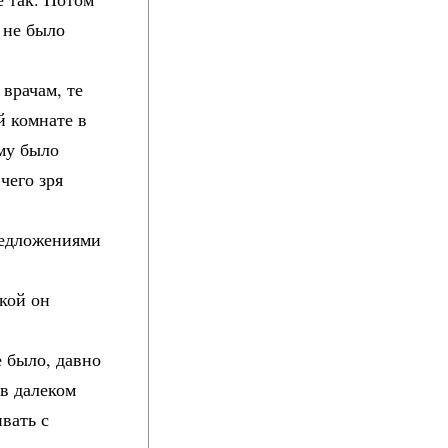
 не было
 врачам, те
й комнате в
ему было
чего зря
редложениями
кой он
е было, давно
 в далеком
ивать с