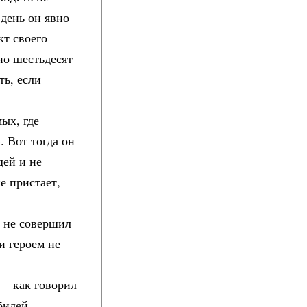
 день он явно
кт своего
но шестьдесят
ть, если
ых, где
 Вот тогда он
дей и не
е пристает,
н не совершил
и героем не
 – как говорил
билей