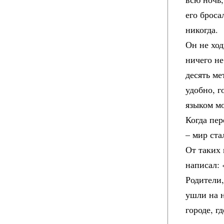
его броса
никогда.
Он не ход
ничего не
десять ме
удобно, г
языком мо
Когда пер
– мир ста
От таких 
написал: 
Родители,
ушли на н
городе, г