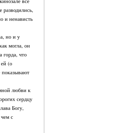
 кинозале все
е разводились,
ло и ненависть
а, но и у
как могла, он
 горда, что
 ей (о
ее показывают
емной любви к
дорогих сердцу
лава Богу,
 чем с