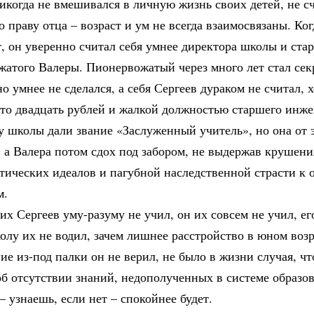
икогда не вмешивался в личную жизнь своих детей, не с
 праву отца – возраст и ум не всегда взаимосвязаны. Ко
т, он уверенно считал себя умнее директора школы и ста
жатого Валеры. Пионервожатый через много лет стал сек
но умнее не сделался, а себя Сергеев дураком не считал, 
сто двадцать рублей и жалкой должностью старшего инже
 школы дали звание «Заслуженный учитель», но она от 
 а Валера потом сдох под забором, не выдержав крушени
тических идеалов и пагубной наследственной страсти к
м.
их Сергеев уму-разуму не учил, он их совсем не учил, ег
олу их не водил, зачем лишнее расстройство в юном воз
ие из-под палки он не верил, не было в жизни случая, ч
б отсутствии знаний, недополученных в системе образо
– узнаешь, если нет – спокойнее будет.