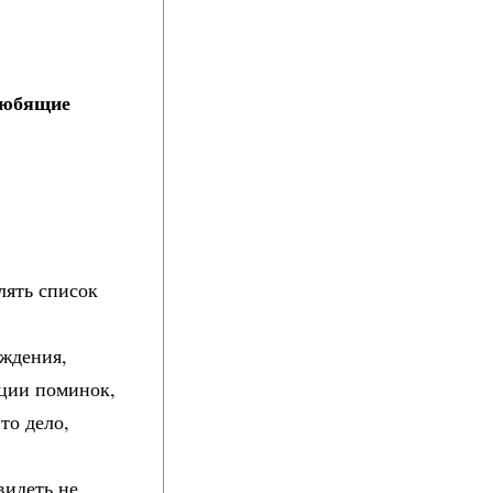
 Любящие
лять список
ождения,
иции поминок,
то дело,
видеть не