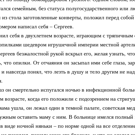
ался семейным, без статуса полугосударственного или л
 из стола заготовленные конверты, положил перед собой
мером написал себя – Сергеев.
нил себя в двухлетнем возрасте, играющим с тряпичным 
опилками шедевром игрушечной империи местной артел
ергеев безжалостной рукой вскрыл его, желая узнать, что
, что опилки. От отчаяния он засыпал ими себе глаза, зар
 и навсегда понял, что лезть в душу и тело другим не над
я.
аз он смертельно испугался ночью в инфекционной боль
м возрасте, когда его положили с подозрением на стриг
ама ушла, он лежал один в темной палате, советская ме
нужным оставить маму с ним. В больнице имелся полный 
 в виде ночной няньки – по норме одной на все отделени
 не понимая, почему мама его бросила, и что он сделал н