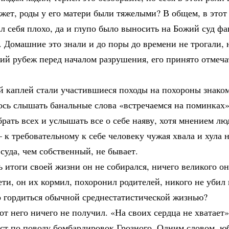
жет, роды у его матери были тяжелыми? В общем, в этот
л себя плохо, да и глупо было выносить на Божий суд фа
 Домашние это знали и до поры до времени не трогали, 
ий рубеж перед началом разрушения, его принято отмеча
й каплей стали участившиеся походы на похороны знаком
сь слышать банальные слова «встречаемся на поминках».
рать всех и услышать все о себе наяву, хотя мнением лю
 к требовательному к себе человеку чужая хвала и хула н
суда, чем собственный, не бывает.
 итоги своей жизни он не собирался, ничего великого о
ети, он их кормил, похоронил родителей, никого не убил 
о гордиться обычной среднестатистической жизнью?
от него ничего не получил. «На своих сердца не хватает»
ист по поводу бомбардировок Грозного. Одним словом, ю