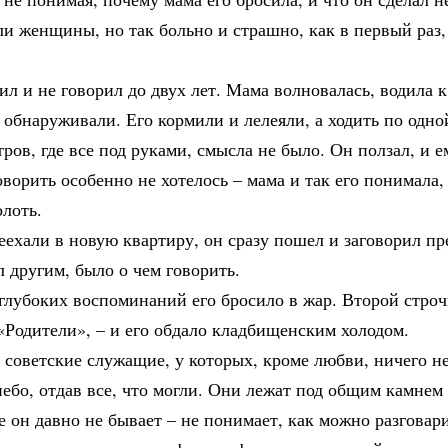
ли женщины, но так больно и страшно, как в первый раз,
ил и не говорил до двух лет. Мама волновалась, водила к
 обнаруживали. Его кормили и лелеяли, а ходить по одно
тров, где все под руками, смысла не было. Он ползал, и 
оворить особенно не хотелось – мама и так его понимала, 
лоть.
еехали в новую квартиру, он сразу пошел и заговорил п
л другим, было о чем говорить.
глубоких воспоминаний его бросило в жар. Второй строч
«Родители», – и его обдало кладбищенским холодом.
 советские служащие, у которых, кроме любви, ничего н
ебо, отдав все, что могли. Они лежат под общим камнем
де он давно не бывает – не понимает, как можно разговар