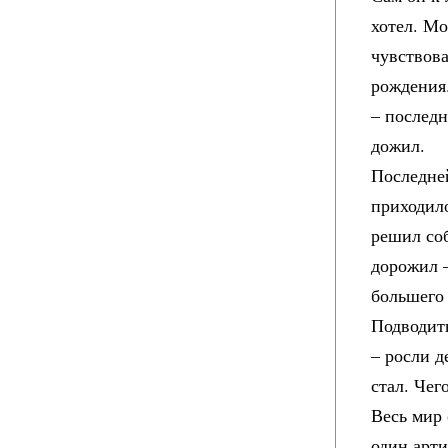
хотел. Мо
чувствова
рождения.
– последн
дожил.
Последне
приходило
решил соб
дорожил –
большего 
Подводить
– росли д
стал. Чег
Весь мир 
один арт