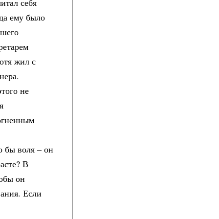
читал себя
гда ему было
ршего
ретарем
хотя жил с
нера.
этого не
я
 огненным
о бы воля – он
расте? В
тобы он
вания. Если