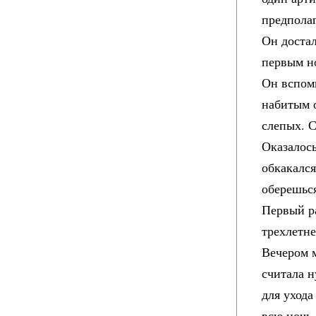
предполаг
Он достал
первым но
Он вспом
набитым 
слепых. С
Оказалось
обкакался
оберешьс
Первый р
трехлетне
Вечером м
считала 
для ухода
всю ночь,