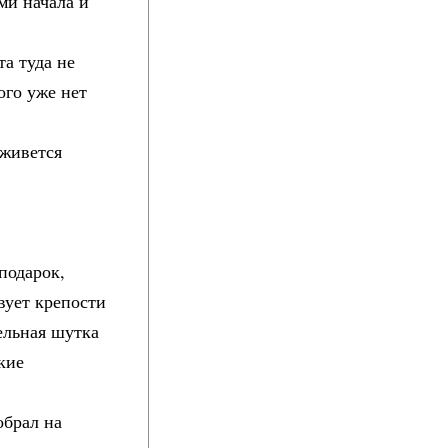
ми начала и
а туда не
ого уже нет
 живется
подарок,
вует крепости
ельная шутка
кие
обрал на