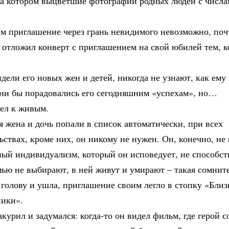
на котором выцветшие фотографии родных людей с числа
м приглашение через грань невидимого невозможно, почт
 отложил конверт с приглашением на свой юбилей тем, к
дели его новых жен и детей, никогда не узнают, как ему
они бы порадовались его сегодняшним «успехам», но…
ел к живым.
 жена и дочь попали в список автоматически, при всех
ьствах, кроме них, он никому не нужен. Он, конечно, не 
ный индивидуализм, который он исповедует, не способст
мью не выбирают, в ней живут и умирают – такая сомнит
голову и ушла, приглашение своим легло в стопку «Близ
ники».
акурил и задумался: когда-то он видел фильм, где герой с