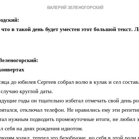
ВАЛЕРИЙ ЗЕЛЕНОГОРСКИЙ
одский:
 что в такой день будет уместен этот большой текст.
Зеленогорский:
конвертах
сяца до юбилея Сергеев собрал волю в кулак и сел состав
 случаю круглой даты.
дущие годы он тщательно избегал отмечать свой день р
рятался, отключал телефон. Не нравились ему эти репет
итал нужным подводить промежуточные итоги, не любил э
л себя на днях рождения идиотом.
людям ходил, терпел это безобразие, но себя в этой роли 