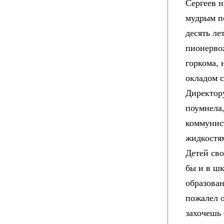
Сергеев н
мудрым по
десять ле
пионерво
горкома, 
окладом 
Директору
поумнела,
коммунис
жидкостя
Детей сво
бы и в шк
образован
пожалел о
захочешь 