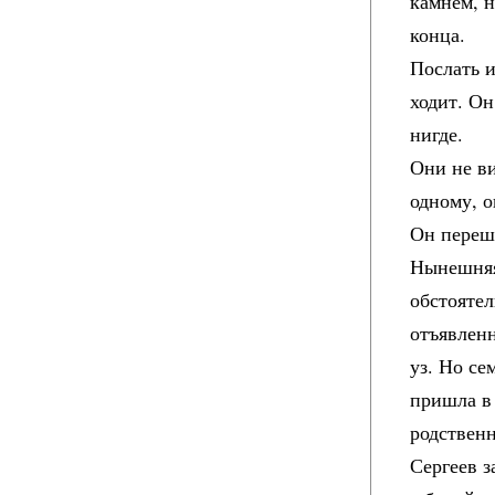
камнем, 
конца.
Послать и
ходит. Он
нигде.
Они не ви
одному, 
Он переш
Нынешняя
обстоятел
отъявлен
уз. Но се
пришла в 
родствен
Сергеев з