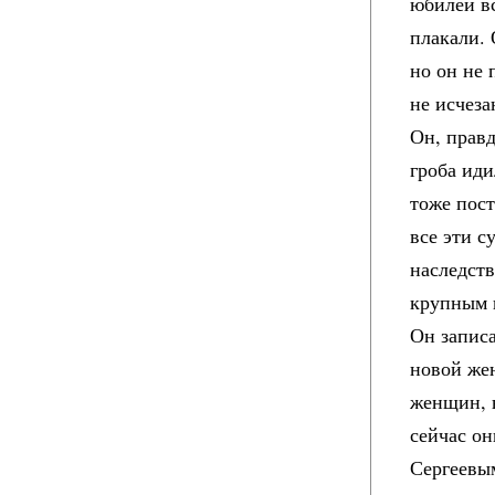
юбилей вс
плакали. 
но он не 
не исчеза
Он, правд
гроба иди
тоже пост
все эти с
наследств
крупным 
Он записа
новой жен
женщин, н
сейчас он
Сергеевы