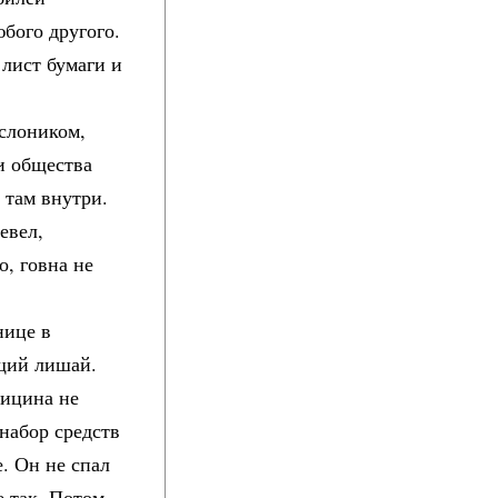
юбого другого.
 лист бумаги и
слоником,
и общества
 там внутри.
евел,
о, говна не
нице в
ущий лишай.
дицина не
набор средств
е. Он не спал
е так. Потом