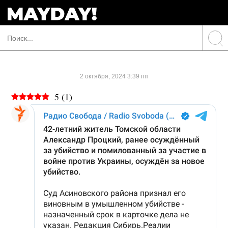
2 октября, 2024 3:39 пп
5
(
1
)