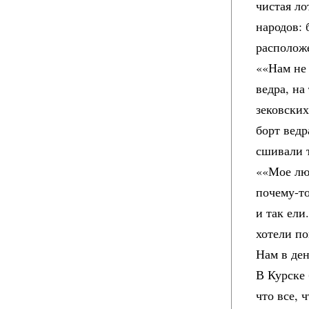
чистая л
народов: 
располож
««Нам не 
ведра, н
зековских
борт ведр
сшивали т
««Мое лю
почему-то
и так ели
хотели по
Нам в ден
В Курске
что все, 