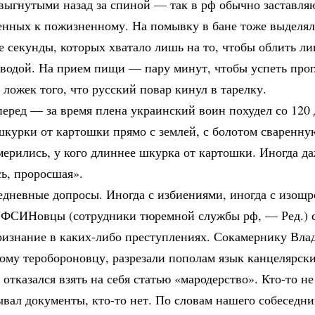
выгнутыми назад за спиной — так в рф обычно заставля
енных к пожизненному. На помывку в бане тоже выделя
 секунды, которых хватало лишь на то, чтобы облить ли
 водой. На прием пищи — пару минут, чтобы успеть прог
 ложек того, что русский повар кинул в тарелку.
перед — за время плена украинский воин похудел со 120 
шкурки от картошки прямо с землей, с болотом сваренну
ерились, у кого длиннее шкурка от картошки. Иногда да
ь, проросшая».
едневные допросы. Иногда с избиениями, иногда с изощ
 ФСИНовцы (сотрудники тюремной службы рф, — Ред.) 
ризнание в каких-либо преступлениях. Сокамернику Влад
кому теробороновцу, разрезали пополам язык канцелярск
н отказался взять на себя статью «мародерство». Кто-то 
вал документы, кто-то нет. По словам нашего собеседн