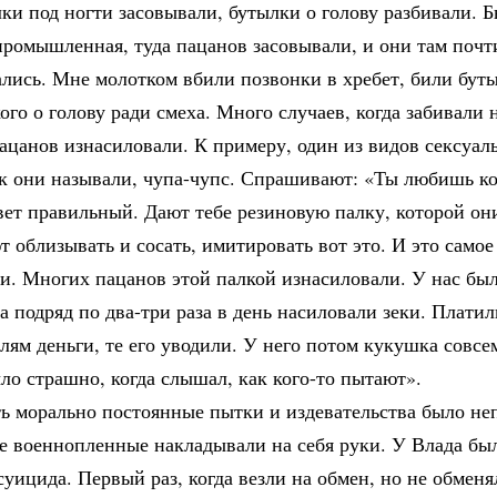
ки под ногти засовывали, бутылки о голову разбивали. Б
промышленная, туда пацанов засовывали, и они там почт
лись. Мне молотком вбили позвонки в хребет, били бут
го о голову ради смеха. Много случаев, когда забивали 
ацанов изнасиловали. К примеру, один из видов сексуал
ак они называли, чупа-чупс. Спрашивают: «Ты любишь 
вет правильный. Дают тебе резиновую палку, которой он
т облизывать и сосать, имитировать вот это. И это самое
и. Многих пацанов этой палкой изнасиловали. У нас был
а подряд по два-три раза в день насиловали зеки. Плати
лям деньги, те его уводили. У него потом кукушка совсе
о страшно, когда слышал, как кого-то пытают».
ь морально постоянные пытки и издевательства было не
е военнопленные накладывали на себя руки. У Влада бы
уицида. Первый раз, когда везли на обмен, но не обменя