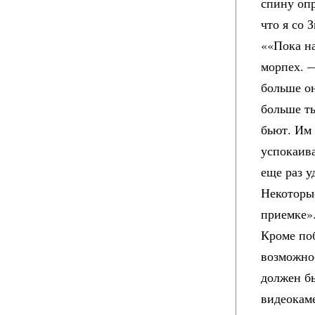
спину опр
что я со 
««Пока на
морпех. 
больше он
больше ты
бьют. Им 
успокаива
еще раз у
Некоторые
приемке»
Кроме по
возможнос
должен бы
видеокаме