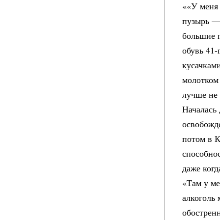
««У меня
пузырь — 
большие п
обувь 41-
кусачками
молотком 
лучше не 
Началась 
освобожде
потом в К
способнос
даже когд
«Там у м
алкоголь 
обостренн