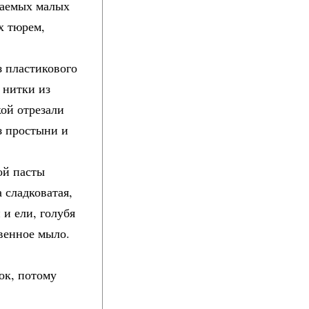
ваемых малых
х тюрем,
з пластикового
 нитки из
кой отрезали
з простыни и
ой пасты
а сладковатая,
 и ели, голубя
венное мыло.
ок, потому