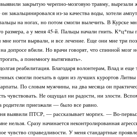
 выявили закрытую черепно-мозговую травму, вырезали
он закальцинировался из-за качества воды, хотели ампу
альцы на ногах, но потом смогли вылечить. В Курске м
го размера, а у меня 45-й. Пальцы начали гнить. К*ц*пы 
 мне ногти вырвали, и все лечение. Еще они мне три по
на допросе вбили. Но врачи говорят, что спинной мозг н
трогать, а понемногу вытягивать».
долгая реабилитация. Благодаря волонтерам, Влад и еще 
нных смогли поехать в один из лучших курортов Литвы D
арпаты. По словам мужчины, на два месяца он практиче
ть чувствовать. Не ощущал ни радости, ни злости. Вспо
а родители приезжали — было все равно.
еня выявили ПТСР, — рассказывает морпех. — Во-первых,
мне нельзя. Сразу начинается неконтролированная агресс
ое чувство справедливости. У меня стандартные проявле