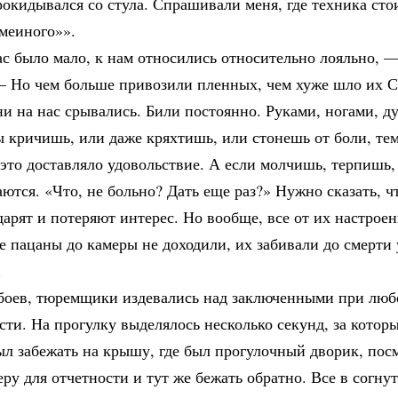
окидывался со стула. Спрашивали меня, где техника стои
Змеиного»».
с было мало, к нам относились относительно лояльно, —
— Но чем больше привозили пленных, чем хуже шло их 
и на нас срывались. Били постоянно. Руками, ногами, д
 кричишь, или даже кряхтишь, или стонешь от боли, те
это доставляло удовольствие. А если молчишь, терпишь, 
ются. «Что, не больно? Дать еще раз?» Нужно сказать, ч
дарят и потеряют интерес. Но вообще, все от их настроен
 пацаны до камеры не доходили, их забивали до смерти 
.
боев, тюремщики издевались над заключенными при люб
ти. На прогулку выделялось несколько секунд, за котор
л забежать на крышу, где был прогулочный дворик, пос
ру для отчетности и тут же бежать обратно. Все в согн