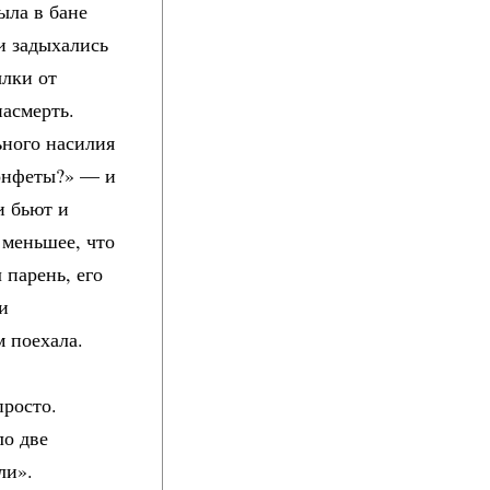
ыла в бане
и задыхались
ылки от
насмерть.
ьного насилия
конфеты?» — и
и бьют и
 меньшее, что
 парень, его
ли
м поехала.
просто.
ло две
ли».