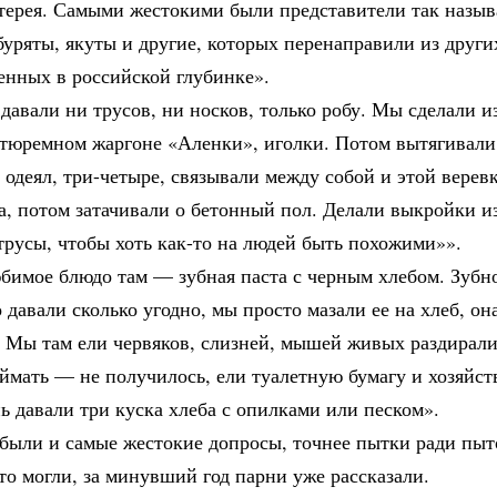
отерея. Самыми жестокими были представители так назы
буряты, якуты и другие, которых перенаправили из други
енных в российской глубинке».
давали ни трусов, ни носков, только робу. Мы сделали и
а тюремном жаргоне «Аленки», иголки. Потом вытягивали
 одеял, три-четыре, связывали между собой и этой верев
а, потом затачивали о бетонный пол. Делали выкройки и
русы, чтобы хоть как-то на людей быть похожими»».
бимое блюдо там — зубная паста с черным хлебом. Зубн
 давали сколько угодно, мы просто мазали ее на хлеб, он
. Мы там ели червяков, слизней, мышей живых раздирали
ймать — не получилось, ели туалетную бумагу и хозяйст
ь давали три куска хлеба с опилками или песком».
 были и самые жестокие допросы, точнее пытки ради пыт
что могли, за минувший год парни уже рассказали.