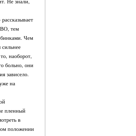
т. Не знали,
 рассказывает
СВО, тем
убинками. Чем
м сильнее
то, наоборот,
то больно, они
ия зависело.
уже на
ой
ые пленный
мотреть в
утом положении