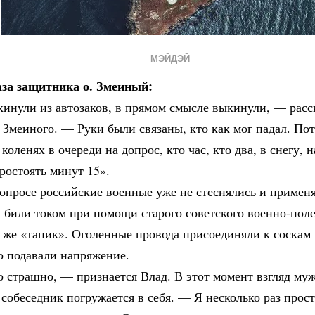
МЭЙДЭЙ
аза защитника о. Змеиный:
кинули из автозаков, в прямом смысле выкинули, — расс
Змеиного. — Руки были связаны, кто как мог падал. По
 коленях в очереди на допрос, кто час, кто два, в снегу, 
ростоять минут 15».
опросе российские военные уже не стеснялись и примен
 били током при помощи старого советского военно-пол
 же «тапик». Оголенные провода присоединяли к соскам 
о подавали напряжение.
о страшно, — признается Влад. В этот момент взгляд м
 собеседник погружается в себя. — Я несколько раз прост