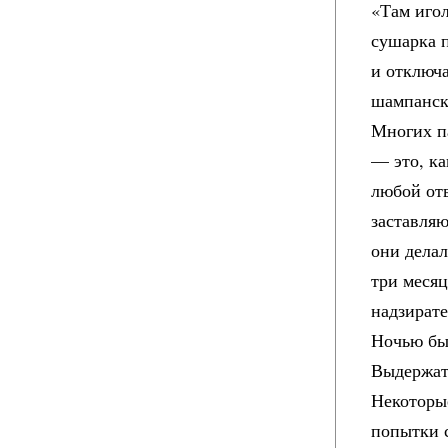
«Там игол
сушарка 
и отключа
шампанско
Многих п
— это, к
любой от
заставляю
они делал
три месяц
надзирате
Ночью был
Выдержат
Некоторы
попытки с