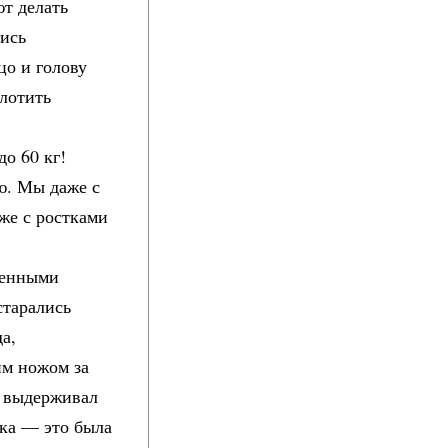
ют делать
лись
цо и голову
лотить
до 60 кг!
ю. Мы даже с
же с ростками
ренными
старались
а,
им ножом за
не выдерживал
ика — это была