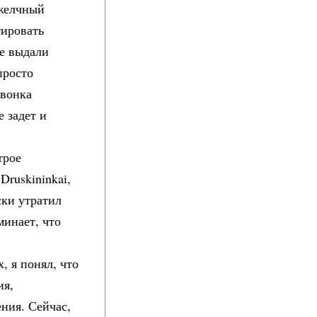
 желчный
тировать
не выдали
просто
звонка
е задет и
трое
ruskininkai,
ски утратил
минает, что
 я понял, что
ия,
ния. Сейчас,