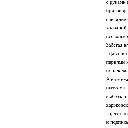
с руками 
приговор
считанные
холодной
несколько
Забегая в
«Давали 
парнями м
попадалас
А еще еж
пытками.
выбить п
харьковс
то, что о
и подписы