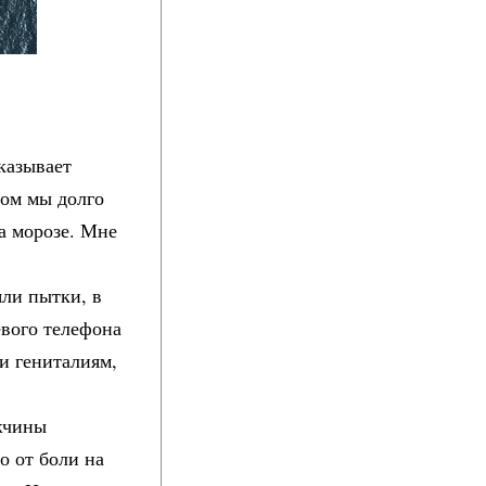
казывает
том мы долго
на морозе. Мне
яли пытки, в
евого телефона
и гениталиям,
ужчины
о от боли на