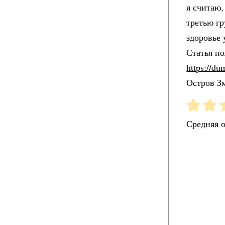
я считаю,
третью гр
здоровье 
Статья по
https://d
Остров З
Средняя 