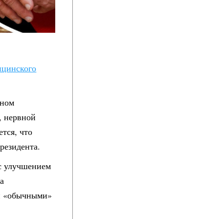
ицинского
чном
, нервной
тся, что
резидента.
 с улучшением
а
ли «обычными»