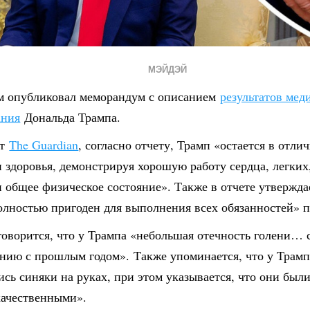
МЭЙДЭЙ
м опубликовал меморандум с описанием
результатов мед
ания
Дональда Трампа.
ет
The Guardian
, согласно отчету, Трамп «остается в отли
 здоровья, демонстрируя хорошую работу сердца, легких
 общее физическое состояние». Также в отчете утверждае
олностью пригоден для выполнения всех обязанностей» п
говорится, что у Трампа «небольшая отечность голени…
ению с прошлым годом». Также упоминается, что у Трамп
ись синяки на руках, при этом указывается, что они бы
качественными».