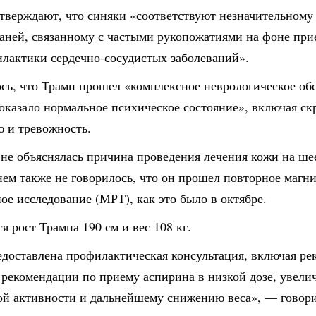
тверждают, что синяки «соответствуют незначительному
каней, связанному с частыми рукопожатиями на фоне при
илактики сердечно-сосудистых заболеваний».
сь, что Трамп прошел «комплексное неврологическое об
оказало нормальное психическое состояние», включая ск
ю и тревожность.
не объяснялась причина проведения лечения кожи на ше
нем также не говорилось, что он прошел повторное магн
ое исследование (МРТ), как это было в октябре.
я рост Трампа 190 см и вес 108 кг.
доставлена ​​профилактическая консультация, включая р
 рекомендации по приему аспирина в низкой дозе, увел
ой активности и дальнейшему снижению веса», — говорит