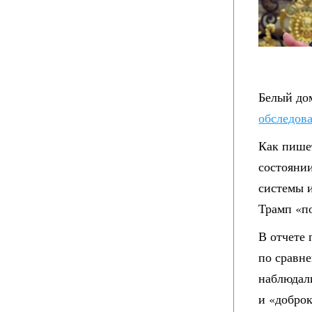
Белый до
обследов
Как пиш
состоянии
системы и
Трамп «п
В отчете 
по сравн
наблюдал
и «добро