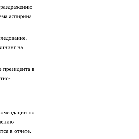
 раздражению
ема аспирина
следование,
рининг на
е президента в
итно-
екомендации по
ичению
ся в отчете.