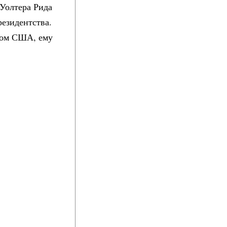
Уолтера Рида
резидентства.
том США, ему