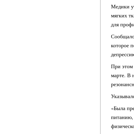
Медики у
мягких т
для проф
Сообщало
которое п
депресси
При этом 
марте. В 
резонансн
Указывалс
«Была пре
питанию,
физическ