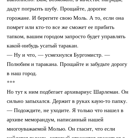
дадут погрызть шубу. Прощайте, дорогие
горожане. И берегите свою Моль. А то, если она
помрет или кто-то все же сможет ее прибить
тапком, вашим городом запросто будет управлять
какой-нибудь усатый таракан.
— Ну и что, — усмехнулся Бургомистр. —
Полюбим и таракана. Прощайте и забудьте дорогу
в наш город.
***
Но тут к ним подбегает архивариус Шарлеман. Он
сильно запыхался. Держит в руках каую-то папку.
— Подождите, не уходите. Я только что нашел в
архиве меморандум, написанный нашей
многоуважаемой Молью. Он гласит, что если
найдется рыцарь, который откажется сражаться с