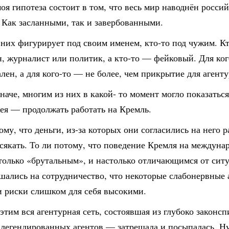
оя гипотеза состоит в том, что весь мир наводнён росси
 Как засланными, так и завербованными.
 них фигурирует под своим именем, кто-то под чужим. К
, журналист или политик, а кто-то — фейковый. Для ког
ален, а для кого-то — не более, чем прикрытие для агент
наче, многим из них в какой- то момент могло показаться
ея — продолжать работать на Кремль.
ому, что деньги, из-за которых они согласились на него р
сякать. То ли потому, что поведение Кремля на междуна
только «брутальным», и настолько отличающимся от ситу
шались на сотрудничество, что некоторые слабонервные 
и риски слишком для себя высокими.
 этим вся агентурная сеть, состоявшая из глубоко закон
 легендированных агентов — затрещала и посыпалась. Н