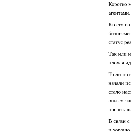
Коротко м
агентами.
Кто-то из
бизнесмен
статус ре
Так или и
плохая ид
То ли пот
начали ис
стало нас
они согла
посчитал
В связи с
и хорошо