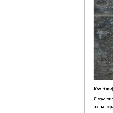
Кох Альф
Я уже пи
их на от