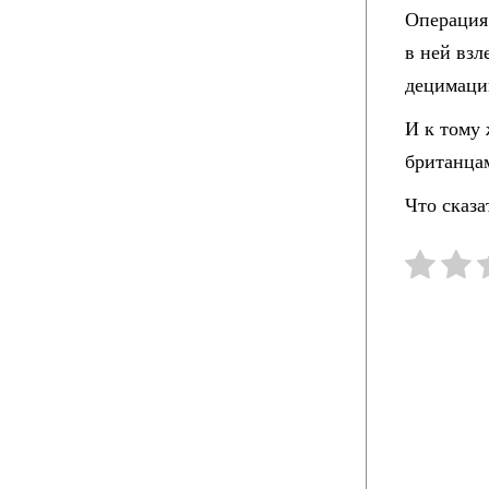
Операция
в ней взл
децимаци
И к тому
британца
Что сказа