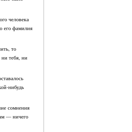
ого человека
но его фамилия
ить, то
 ни тебя, ни
оставалось
кой-нибудь
ние сомнения
рам — ничего