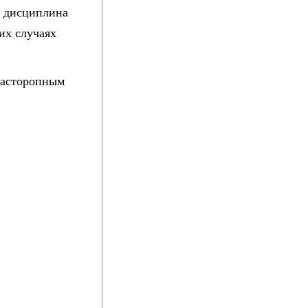
я дисциплина
ких случаях
расторопным