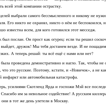
ть всей этой компании острастку.
 целей выбрали самого бессмысленного и никому не нужн
я. Его никто не охранял, никто о нём не беспокоился, 
шо известна всем, для кого готовился этот месседж.
 был послан. Он прост как огурец: если ты решил соскоч
 выйдет, дружок! Мы тебя достанем везде. И не пощадим
зких. А теперь решай: ты всё ещё с нами или нет?
была проведена демонстративно и нагло. Так, чтобы не 
 что это русские. Поэтому, кстати, и «Новичок», а не ка
й инфаркт или автомобильная катастрофа.
перь, усилиями Скотленд Ярда и госпожи Мэй все послед
 Спасибо им за невольное содействие! А русским килле
: они в тот же день улетели в Москву.