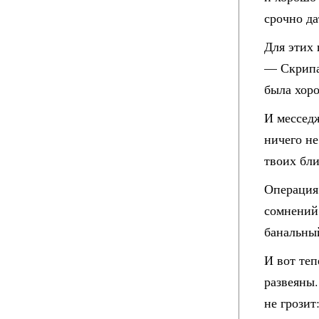
срочно да
Для этих
— Скрипал
была хоро
И месседж
ничего не
твоих бли
Операция 
сомнений,
банальны
И вот те
развеяны.
не грозит