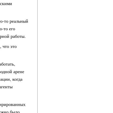
йскими
то-то реальный
о-то его
урной работы.
, что это
аботать,
родной арене
ации, когда
агенты
спирированных
ужно было