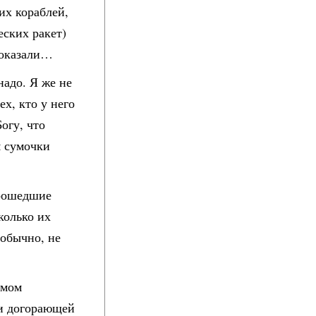
их кораблей,
ских ракет)
доказали…
надо. Я же не
х, кто у него
огу, что
м сумочки
прошедшие
колько их
 обычно, не
емом
 и догорающей