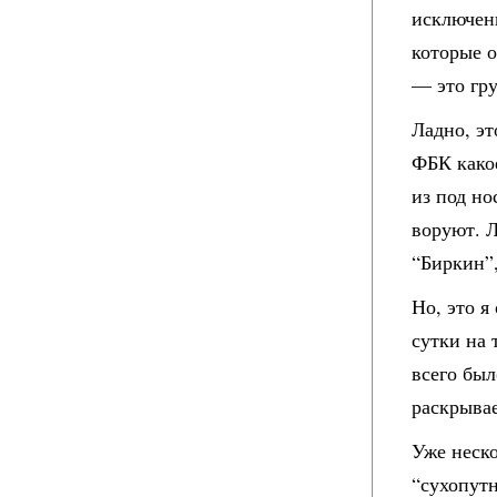
исключен
которые 
— это гр
Ладно, эт
ФБК какое
из под но
воруют. 
“Биркин”
Но, это 
сутки на
всего был
раскрывае
Уже неск
“сухопут