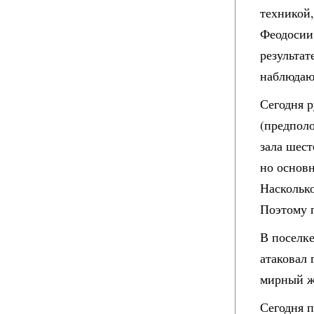
техникой,
Феодосии
результат
наблюдаю
Сегодня р
(предпол
зала шест
но основ
Насколько
Поэтому п
В поселк
атаковал 
мирный ж
Сегодня п