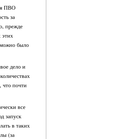
ая ПВО
сть за
о, прежде
х этих
 можно было
вое дело и
 количествах
, что почти
тически все
д запуск
лать в таких
лы (за