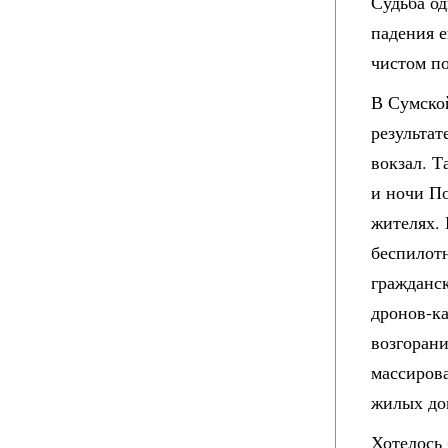
Судьба о
падения е
чистом по
В Сумско
результа
вокзал. 
и ночи П
жителях.
беспилотн
гражданс
дронов-к
возгорани
массиров
жилых дом
Хотелось 