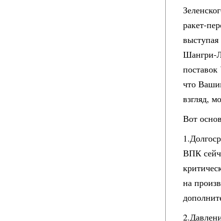
Зеленског
ракет-пер
выступая
Шангри-Ла
поставок
что Вашин
взгляд, м
Вот основ
1.Долгос
ВПК сейч
критичес
на произ
дополните
2.Давлен