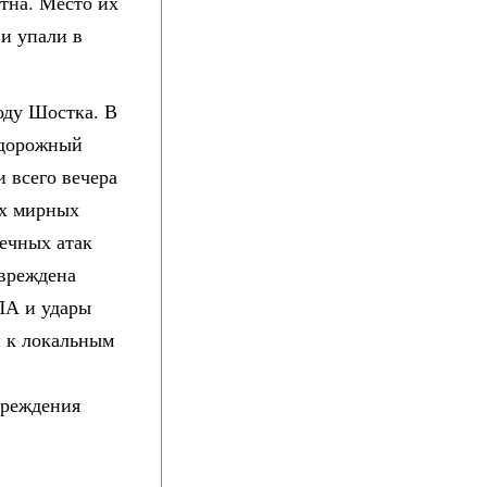
тна. Место их
 и упали в
оду Шостка. В
одорожный
 всего вечера
ых мирных
ечных атак
овреждена
ЛА и удары
 к локальным
вреждения