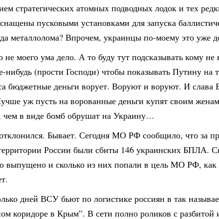
ием стратегических атомных подводных лодок и тех редк
оснащены пусковыми установками для запуска баллистиче
уда металлолома? Впрочем, украинцы по-моему это уже 
о не моего ума дело. А то буду тут подсказывать кому не 
-нибудь (прости Господи) чтобы показывать Путину на те
са бюджетные деньги ворует. Воруют и воруют. И слава Б
Лучше уж пусть на ворованные деньги купят своим жена
, чем в виде бомб обрушат на Украину…
я отклонился. Бывает. Сегодня МО РФ сообщило, что за 
 территории России были сбиты 146 украинских БПЛА. С
о выпущено и сколько из них попали в цель МО РФ, как
т.
олько дней ВСУ бьют по логистике россиян в так называ
ном коридоре в Крым”. В сети полно роликов с разбитой