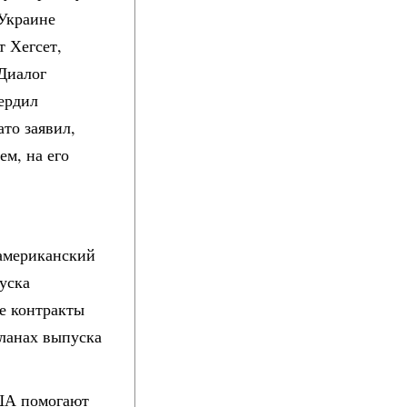
 Украине
т Хегсет,
Диалог
вердил
то заявил,
ем, на его
 американский
уска
е контракты
планах выпуска
США помогают