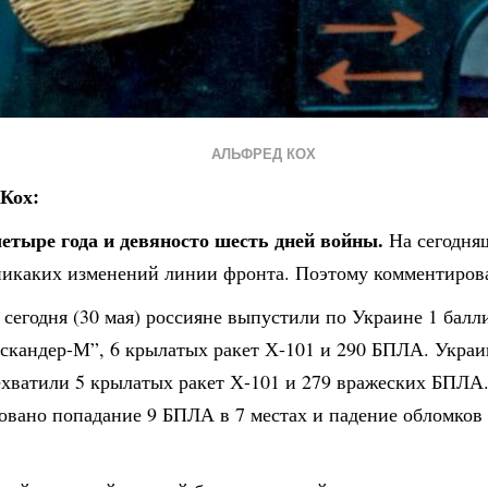
АЛЬФРЕД КОХ
Кох:
четыре года и девяносто шесть дней войны.
На сегодня
никаких изменений линии фронта. Поэтому комментирова
 сегодня (30 мая) россияне выпустили по Украине 1 бал
Искандер-М”, 6 крылатых ракет Х-101 и 290 БПЛА. Укра
хватили 5 крылатых ракет Х-101 и 279 вражеских БПЛА
овано попадание 9 БПЛА в 7 местах и падение обломков