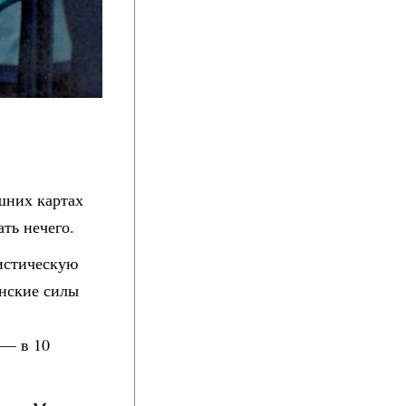
шних картах
ть нечего.
листическую
инские силы
.
 — в 10