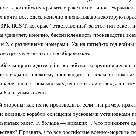
ность российских крылатых ракет всех типов. Украинск
х почти все. Здесь конечно я испытываю некоторую гордо
ЗРК IRIS-T, которые “ответственны” за этот тип ракет, н
ня удивляет, конечно, бессмысленность производства все
 и Х с различными номерами. Уж на пятый-то год войны
смотреть в этой части гособоронзаказ.
оббизм производителей и российская коррупция делают с
е заводы по-прежнему производят этот хлам в огромных
шь для того, чтобы мы ежедневно читали в сводках о том
ты были уничтожены.
й стороны: как их не производить, если, например, прак
ие военные корабли оснащены пусковыми установками по
рылатых ракет. И больше — никаких… Что прикажете де
ьствах? Признать, что все российские военно-морские си