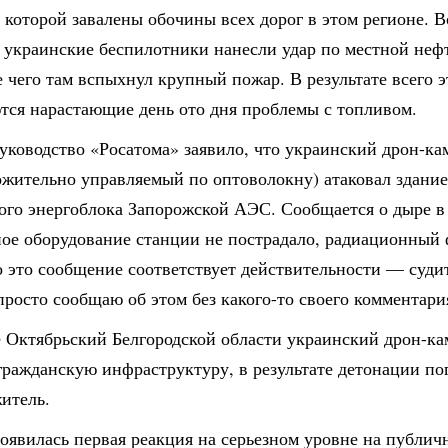
 которой завалены обочины всех дорог в этом регионе. В
 украинские беспилотники нанесли удар по местной нефт
е чего там вспыхнул крупный пожар. В результате всего 
тся нарастающие день ото дня проблемы с топливом.
уководство «Росатома» заявило, что украинский дрон-ка
ожительно управляемый по оптоволокну) атаковал здани
ого энергоблока Запорожской АЭС. Сообщается о дыре в 
ное оборудование станции не пострадало, радиационный 
 это сообщение соответствует действительности — суди
росто сообщаю об этом без какого-то своего комментари
е Октябрьский Белгородской области украинский дрон-ка
гражданскую инфраструктуру, в результате детонации по
итель.
оявилась первая реакция на серьезном уровне на публич