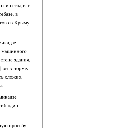
от и сегодня в
ебазе, в
этого в Крыму
микадзе
е машинного
стене здания,
фон в норме.
ть сложно.
я.
микадзе
гиб один
ную просьбу