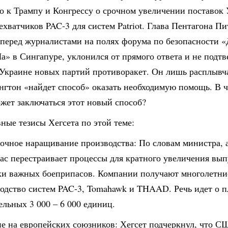
о к Трампу и Конгрессу о срочном увеличении поставок
ехватчиков PAC-3 для систем Patriot. Глава Пентагона Пи
 перед журналистами на полях форума по безопасности «
» в Сингапуре, уклонился от прямого ответа и не подт
 Украине новых партий противоракет. Он лишь расплывча
гтон «найдет способ» оказать необходимую помощь. В ч
ожет заключаться этот новый способ?
ные тезисы Хегсета по этой теме:
рочное наращивание производства: По словам министра,
ас перестраивает процессы для кратного увеличения вып
ки важных боеприпасов. Компании получают многолетни
водство систем PAC-3, Tomahawk и THAAD. Речь идет о 
льных 3 000 – 6 000 единиц.
ие на европейских союзников: Хегсет подчеркнул, что 