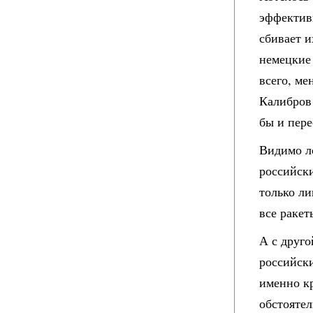
эффектив
сбивает и
немецкие 
всего, ме
Калибров
бы и пере
Видимо л
российски
только ли
все раке
А с друго
российск
именно к
обстоятел