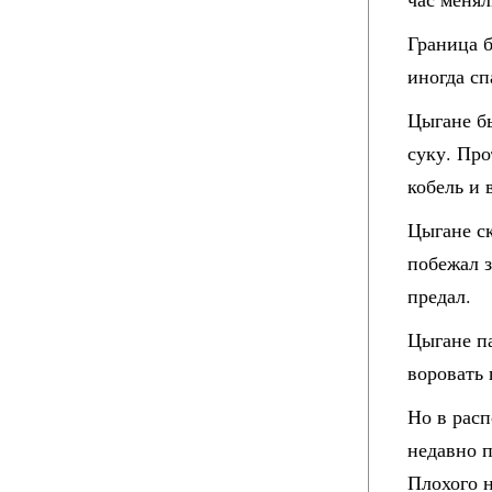
Граница б
иногда сп
Цыгане бы
суку. Про
кобель и 
Цыгане ск
побежал з
предал.
Цыгане па
воровать 
Но в рас
недавно 
Плохого н