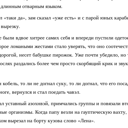
и длинным отварным языком.
л «таки да», зам сказал «уже есть» и с парой юных кара
 вырезку.
 были вдвое хитрее самих себя и впереди пустили одето
орое ломаными жестами стало уверять, что оно соотечест
орогой, несет бабушке пирожок. Уже почти убедило, но 
рослях раздались более чем просто скорбящий крик и зв
 кобель, то ли не догнал суку, то ли догнал, что его поса
ноге, вернулся и стал поедать чавэл.
ал уставный азохнвэй, примчались группы и повязали в
ные организмы. Когда папу везли на гауптическую вахту
ом вырезал на борту кузова слово «Лена».