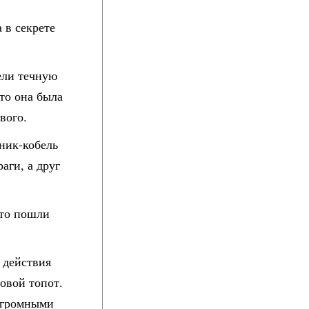
 в секрете
ели течную
то она была
вого.
чник-кобель
аги, а друг
сто пошли
 действия
овой топот.
 огромными