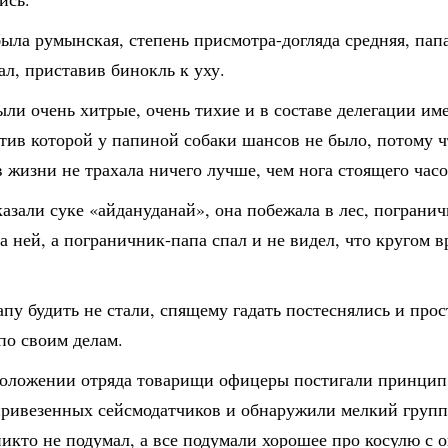
ыла румынская, степень присмотра-догляда средняя, папа
ал, приставив бинокль к уху.
ли очень хитрые, очень тихие и в составе делегации им
тив которой у папиной собаки шансов не было, потому ч
в жизни не трахала ничего лучше, чем нога стоящего часо
азали суке «айдануданай», она побежала в лес, пограни
а ней, а пограничник-папа спал и не видел, что кругом вр
пу будить не стали, спящему гадать постеснялись и про
по своим делам.
положении отряда товарищи офицеры постигали принцип
привезенных сейсмодатчиков и обнаружили мелкий групп
икто не подумал, а все подумали хорошее про косулю с