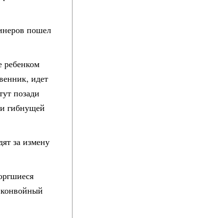
бинеров пошел
е ребенком
венник, идет
тут позади
уки гибнущей
дят за измену
торгшиеся
, конвойный