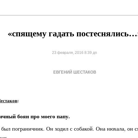
«спящему гадать постеснялись…
23 февраля, 2016 8:39 дп
ЕВГЕНИЙ ШЕСТАКОВ
естаков
:
ичный боян про моего папу.
был пограничник. Он ходил с собакой. Она нюхала, он с
ись.