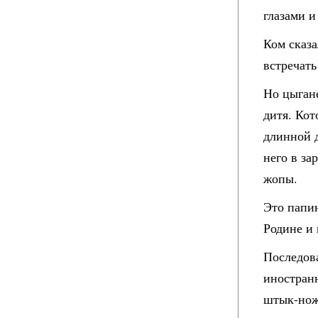
глазами 
Ком сказа
встречать
Но цыгане
дитя. Кот
длинной д
него в за
жопы.
Это папин
Родине и 
Последов
иностран
штык-нож