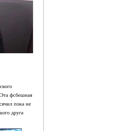
ского
 Эта фсбешная
сячил пока не
шого друга