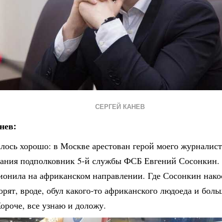
СЕРГЕЙ КАНЕВ
нев:
лось хорошо: в Москве арестован герой моего журналист
вания подполковник 5-й службы ФСБ Евгений Сосонкин.
ионила на африканском направлении. Где Сосонкин нако
орят, вроде, обул какого-то африканского людоеда и боль
ороче, все узнаю и доложу.