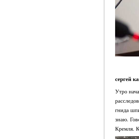
сергей ка
Утро нача
расследо
гнида шп
знаю. Гов
Кремля. К