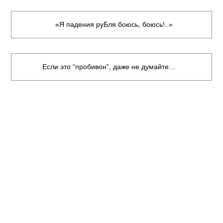
«Я падения руБля боюсь, боюсь!..»
Если это “пробивон”, даже не думайте…