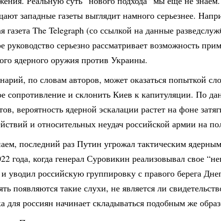
ения. Реальную суть “нового подхода” мы еще не знаем. 
щают западные газеты выглядит намного серьезнее. Напр
я газета The Telegraph (со ссылкой на данные разведслуж
ое руководство серьезно рассматривает возможность при
кого ядерного оружия против Украины.
нарий, по словам авторов, может оказаться попыткой сл
ое сопротивление и склонить Киев к капитуляции. По д
ов, вероятность ядерной эскалации растет на фоне затя
йствий и относительных неудач российской армии на пол
наем, последний раз Путин угрожал тактическим ядерны
22 года, когда генерал Суровикин реализовывал свое “н
и уводил российскую группировку с правого берега Днеп
ять появляются такие слухи, не является ли свидетельств
а для россиян начинает складываться подобным же обра