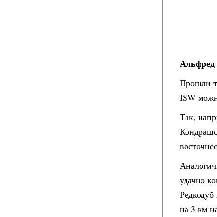
Альфред 
Прошли
ISW можно
Так, напр
Кондрашо
восточнее
Аналогич
удачно ко
Редкодуб 
на 3 км н