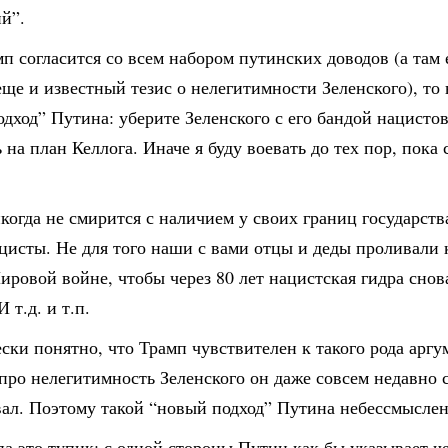
й”.
п согласится со всем набором путинских доводов (а там 
еще и известный тезис о нелегитимности Зеленского), то 
дход” Путина: уберите Зеленского с его бандой нацистов
 на план Келлога. Иначе я буду воевать до тех пор, пока 
когда не смирится с наличием у своих границ государств
цисты. Не для того наши с вами отцы и деды проливали 
ровой войне, чтобы через 80 лет нацистская гидра снов
 т.д. и т.п.
ки понятно, что Трамп чувствителен к такого рода аргу
про нелегитимность Зеленского он даже совсем недавно 
вал. Поэтому такой “новый подход” Путина небессмыслен
а это тупик: с одной стороны Путин как бы указывает ч