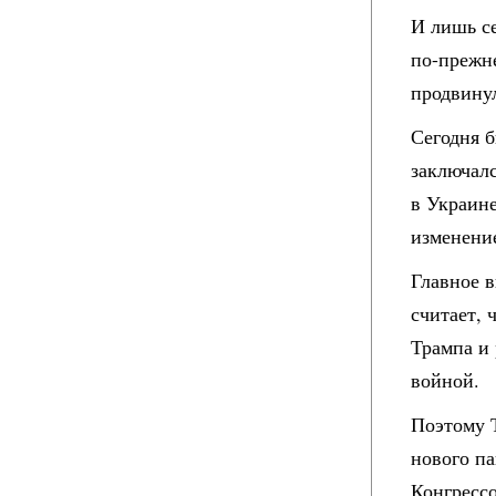
И лишь с
по-прежне
продвинул
Сегодня 
заключал
в Украине
изменени
Главное в
считает, 
Трампа и 
войной.
Поэтому 
нового па
Конгрессо