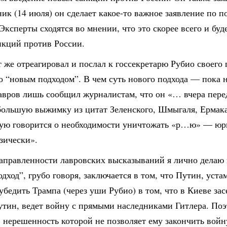
ик (14 июля) он сделает какое-то важное заявление по п
Эксперты сходятся во мнении, что это скорее всего и буд
нкций против России.
 же отреагировал и послал к госсекретарю Рубио своего
о “новым подходом”. В чем суть нового подхода — пока 
авров лишь сообщил журналистам, что он «… вчера пере
большую выжимку из цитат Зеленского, Шмыгаля, Ермака
мую говорится о необходимости уничтожать «р…ю» — юр
зически».
направленности лавровских высказываний я лично делаю 
дход”, грубо говоря, заключается в том, что Путин, уста
убедить Трампа (через уши Рубио) в том, что в Киеве за
утин, ведет войну с прямыми наследниками Гитлера. Поэ
 нерешенность которой не позволяет ему закончить войн