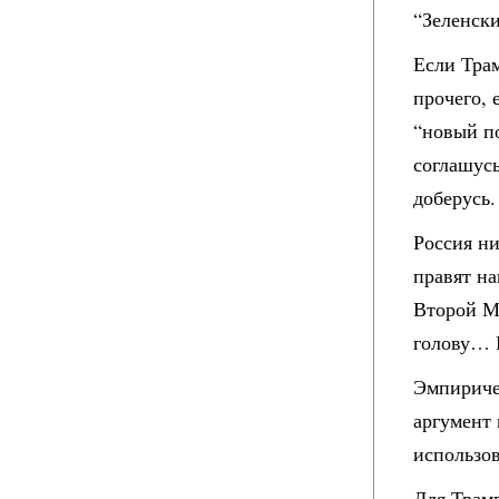
“Зеленски
Если Трам
прочего, 
“новый по
соглашусь
доберусь.
Россия ни
правят на
Второй Ми
голову… И
Эмпиричес
аргумент 
использо
Для Трамп