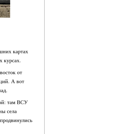
шних картах
х курсах.
восток от
ций. А вот
пад.
ой: там ВСУ
ны села
е продвинулись