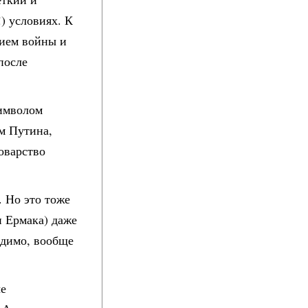
) условиях. К
нием войны и
после
символом
ем Путина,
коварство
. Но это тоже
и Ермака) даже
идимо, вообще
ые