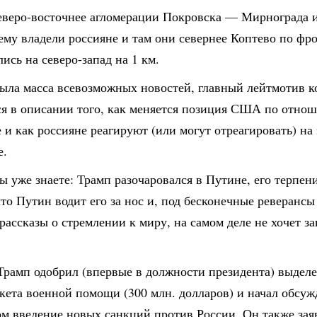
еверо-восточнее агломерации Покровска — Мирнограда 
му владели россияне и там они севернее Коптево по фро
ись на северо-запад на 1 км.
была масса всевозможных новостей, главный лейтмотив 
ся в описании того, как меняется позиция США по отно
 и как россияне реагируют (или могут отреагировать) на 
е.
ы уже знаете: Трамп разочаровался в Путине, его терпен
что Путин водит его за нос и, под бесконечные реверансы
рассказы о стремлении к миру, на самом деле не хочет за
Трамп одобрил (впервые в должности президента) выдел
кета военной помощи (300 млн. долларов) и начал обсуж
м введение новых санкций против России. Он также заяв