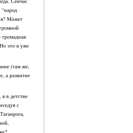
огда. Сейчас
 “народ
ия? Может
огромной
— громадная
Но это я уже
ание (там же,
, а развитие
 я в детстве
еседуя с
 Таганрога,
кой,
же?