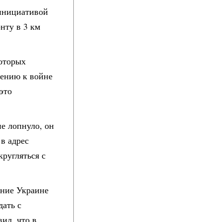
инициативой
нту в 3 км
которых
шению к войне
это
ие лопнуло, он
 в адрес
кругляться с
ение Украине
дать с
ил, что в