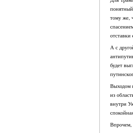
понятный
тому же, 
спасением
отставки 
А с друго
антипутин
будет выг
путинског
Выходом и
из област
внутри Ук
спокойна
Впрочем, 