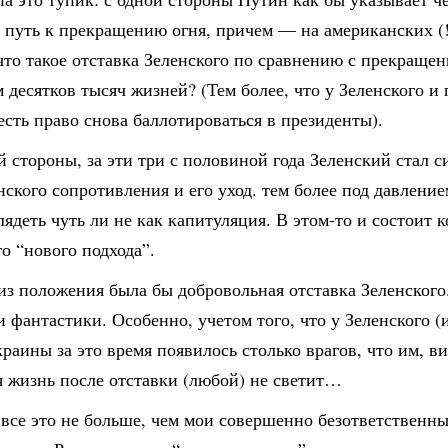
 путь к прекращению огня, причем — на американских (!
что такое отставка Зеленского по сравнению с прекраще
 десятков тысяч жизней? (Тем более, что у Зеленского и 
есть право снова баллотироваться в президенты).
й стороны, за эти три с половиной года Зеленский стал 
ского сопротивления и его уход. тем более под давлени
лядеть чуть ли не как капитуляция. В этом-то и состоит 
о “нового подхода”.
з положения была бы добровольная отставка Зеленского
и фантастики. Особенно, учетом того, что у Зеленского (
раины за это время появилось столько врагов, что им, в
я жизнь после отставки (любой) не светит…
все это не больше, чем мои совершенно безответственн