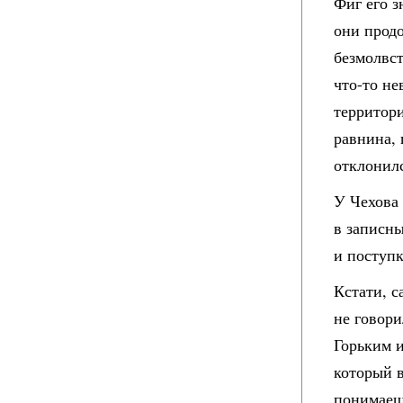
Фиг его з
они продо
безмолвс
что-то не
территори
равнина,
отклонил
У Чехова 
в записны
и поступк
Кстати, с
не говори
Горьким и
который в
понимаеш