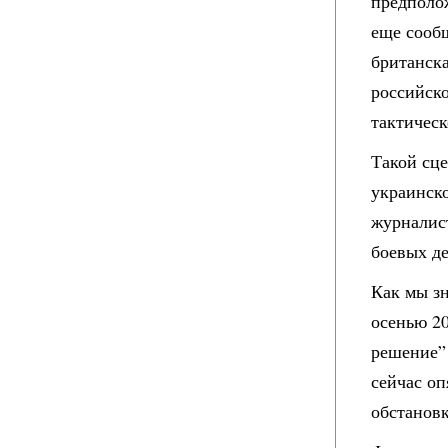
предполож
еще сооб
британска
российск
тактичес
Такой сце
украинск
журналист
боевых де
Как мы з
осенью 20
решение” 
сейчас оп
обстановк