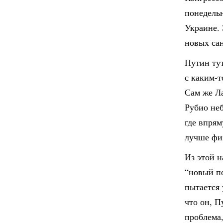
понедельн
Украине. 
новых са
Путин тут
с каким-т
Сам же Л
Рубио не
где впря
лучше фи
Из этой 
“новый по
пытается 
что он, П
проблема,