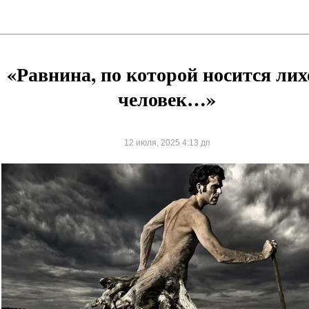
«Равнина, по которой носится лих
человек…»
12 июля, 2025 4:13 дп