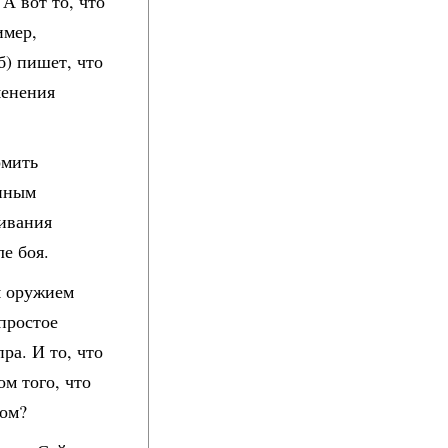
А вот то, что
имер,
б) пишет, что
менения
омить
анным
гивания
е боя.
м оружием
епростое
ра. И то, что
ом того, что
зом?