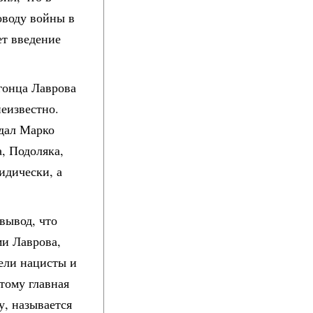
оводу войны в
ет введение
 гонца Лаврова
неизвестно.
дал Марко
, Подоляка,
идически, а
вывод, что
ми Лаврова,
сели нацисты и
тому главная
у, называется