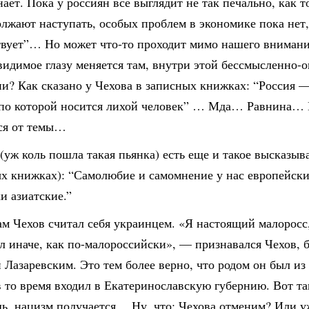
нает. Пока у россиян все выглядит не так печально, как т
лжают наступать, особых проблем в экономике пока нет,
твует”… Но может что-то проходит мимо нашего вниман
видимое глазу меняется там, внутри этой бессмысленно-
и? Как сказано у Чехова в записных книжках: “Россия 
 по которой носится лихой человек” … Мда… Равнина… 
ся от темы…
(уж коль пошла такая пьянка) есть еще и такое высказыв
х книжках): “Самолюбие и самомнение у нас европейские
и азиатские.”
ам Чехов считал себя украинцем. «Я настоящий малоросс,
л иначе, как по-малороссийски», — признавался Чехов, б
 Лазаревским. Это тем более верно, что родом он был из
 то время входил в Екатеринославскую губернию. Вот та
ь, нацизм получается… Ну, что: Чехова отменим? Или у