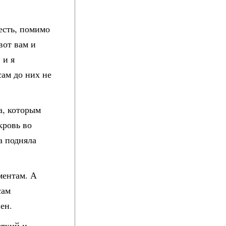
есть, помимо
вот вам и
 и я
сам до них не
а, которым
кровь во
а подняла
ментам. А
сам
ен.
еткий и