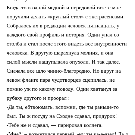
Когда-то в одной модной и передовой газете мне
поручили делать «круглый стол» с экстрасенсами.
Собралось их в редакции человек пятнадцать, у
каждого свой профиль и история. Один упал со
столба и стал после этого видеть все внутренности
человека. В другую шарахнула молния, и она
силой мысли нащупывала опухоли. И так далее.
Сначала все шло чинно-благородно. Но вдруг на
левом фланге пара чудотворцев сцепилась, не
помню уж по какому поводу. Один хватанул за
рубаху другого и проорал :
-Да ты, ебтвоюмать, вспомни, где ты раньше-то
был. Ты ж посуду на Сходне сдавал, придурок!
-Тебе же и сдавал, — парировал коллега.
-Мне?! – возмутился первый, -ну ты ка-а-азел! Да я