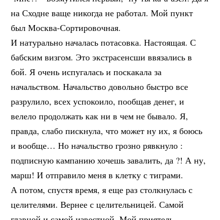
на Сходне ваще никогда не работал. Мой пункт
был Москва-Сортировочная.
И натурально началась потасовка. Настоящая. С
бабским визгом. Это экстрасенсши ввязались в
бой. Я очень испугалась и поскакала за
начальством. Начальство довольно быстро все
разрулило, всех успокоило, пообщав денег, и
велело продолжать как ни в чем не бывало. Я,
правда, слабо пискнула, что может ну их, я боюсь
и вообще… Но начальство грозно рявкнуло :
подписную кампанию хочешь завалить, да ?! А ну,
марш! И отправило меня в клетку с тиграми.
А потом, спустя время, я еще раз столкнулась с
целителями. Вернее с целительницей. Самой
главной и самой известной. Мой приятель