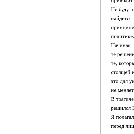
приводит
Не буду 
найдется 
принципи
политике
Начиная, 
те решени
те, кото
стоящей 
это для у
не меняет
В трагиче
решился В
Я полага
перед лиц