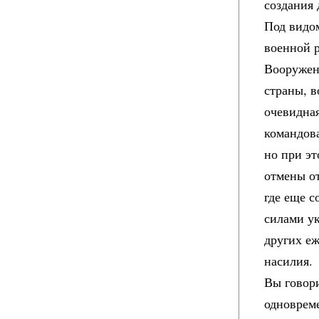
создания
Под видо
военной 
Вооружен
страны, 
очевидна
командова
но при эт
отмены о
где еще 
силами ук
других еж
насилия.
Вы говор
одноврем