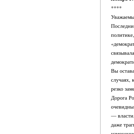
****
Уважаемы
Последние
политике,
«демокра
связывала
демократи
Вы остава
случаях,
резко за
Дорога Ро
очевидны
— власти
даже траг
изменения