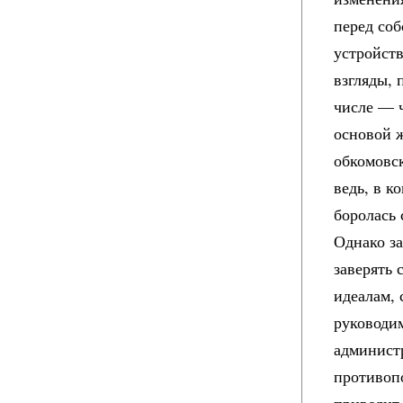
перед соб
устройств
взгляды, 
числе — ч
основой 
обкомовс
ведь, в к
боролась 
Однако з
заверять
идеалам, 
руководи
админист
противопо