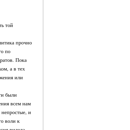
ть той
литика прочно
го по
ратов. Пока
ом, а в тех
ижения или
ти были
ения всем нам
 непростые, и
то воли к
ссия видела