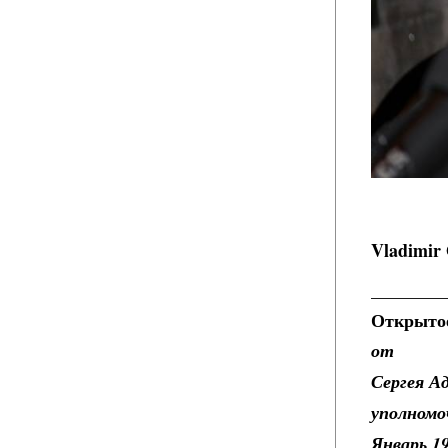
Vladimir
________
Открытое
от
Сергея А
уполномо
Январь 19