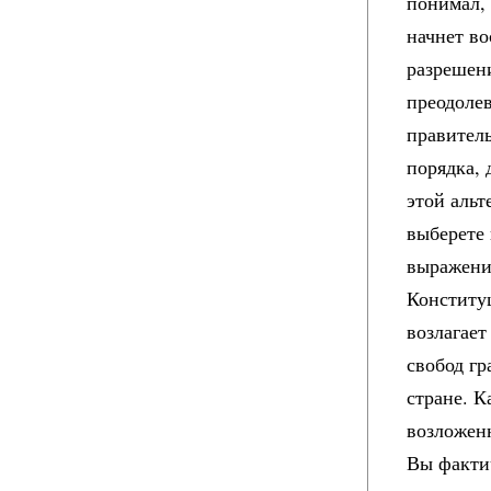
понимал, 
начнет в
разрешени
преодолев
правитель
порядка, 
этой альт
выберете 
выражение
Конститу
возлагает
свобод гр
стране. 
возложен
Вы факти