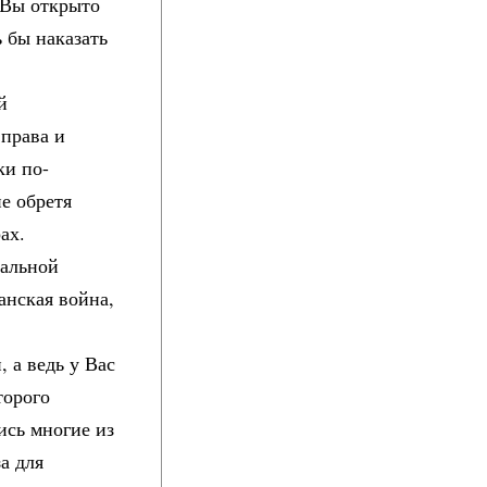
 Вы открыто
 бы наказать
й
 права и
ки по-
е обретя
ах.
иальной
анская война,
 а ведь у Вас
торого
ись многие из
а для