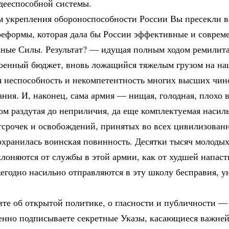
 дееспособной системы.
м укрепления обороноспособности России Вы пресекли 
реформы, которая дала бы России эффективные и соврем
ные Силы. Результат? — идущая полным ходом ремилит
военный бюджет, вновь ложащийся тяжелым грузом на на
я неспособность и некомпетентность многих высших чин
ния. И, наконец, сама армия — нищая, голодная, плохо 
ом раздутая до неприличия, да еще комплектуемая насиль
тсрочек и освобождений, принятых во всех цивилизованн
сохранилась воинская повинность. Десятки тысяч молоды
лоняются от службы в этой армии, как от худшей напаст
егодно насильно отправляются в эту школу бесправия, 
ите об открытой политике, о гласности и публичности —
енно подписываете секретные Указы, касающиеся важне