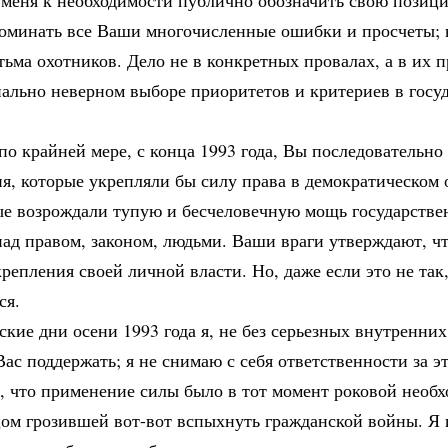
 меня к необходимости публично обозначить свою позиц
поминать все Ваши многочисленные ошибки и просчеты; 
тьма охотников. Дело не в конкретных провалах, а в их 
ально неверном выборе приоритетов и критериев в госу
.
по крайней мере, с конца 1993 года, Вы последовательно
я, которые укрепляли бы силу права в демократическом 
рые возрождали тупую и бесчеловечную мощь государств
над правом, законом, людьми. Ваши враги утверждают, ч
крепления своей личной власти. Но, даже если это не так,
ся.
ские дни осени 1993 года я, не без серьезных внутренни
ас поддержать; я не снимаю с себя ответственности за э
л, что применение силы было в тот момент роковой необ
ом грозившей вот-вот вспыхнуть гражданской войны. Я 