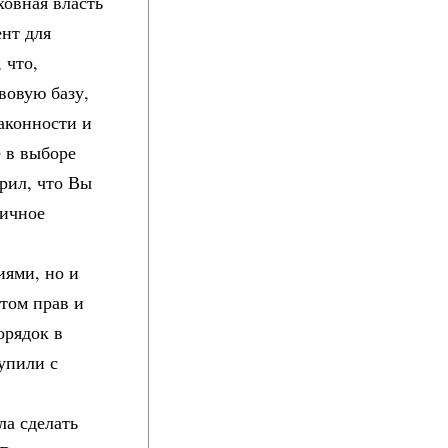
ховная власть
нт для
 что,
вовую базу,
аконности и
е в выборе
ерил, что Вы
личное
иями, но и
нтом прав и
орядок в
упили с
ла сделать