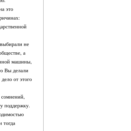
ию.
на это
причинах:
дарственной
 выбирали не
обществе, а
енной машины,
то Вы делали
 дело от этого
х сомнений,
ту поддержку.
ходимостью
и тогда