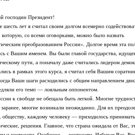
й господин Президент!
 шесть лет я считал своим долгом всемерно содействова
 которую, со всеми оговорками, можно было назвать
тическим преобразованием России». Долгое время эта по
сь с Вашим именем. Вы были главой государства, идуще
ческому пути, а поначалу даже считались лидером демок
лись в рамках этого курса, я считал себя Вашим соратник
 когда Ваши шаги расходились с общим направлением дв
медляли его темп — лояльным оппонентом.
ссии к свободе не обещала быть легкой. Многие труднос
 заранее, многие возникали неожиданно. Для их преодол
, обществу, каждому человеку — приходилось принимать
ические, решения. Главное, что страна ожидала от Вас, э
м и честности. Особенно — честности. Избирая Вас, Ро