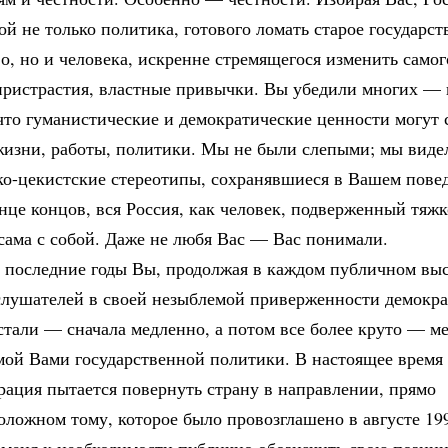
ой не только политика, готового ломать старое государс
о, но и человека, искренне стремящегося изменить самог
пристрастия, властные привычки. Вы убедили многих — 
то гуманистические и демократические ценности могут с
жизни, работы, политики. Мы не были слепыми; мы виде
ко-цекистские стереотипы, сохранявшиеся в Вашем пове
онце концов, вся Россия, как человек, подверженный тяж
сама с собой. Даже не любя Вас — Вас понимали.
а последние годы Вы, продолжая в каждом публичном вы
 слушателей в своей незыблемой приверженности демокр
стали — сначала медленно, а потом все более круто — м
мой Вами государственной политики. В настоящее время
рация пытается повернуть страну в направлении, прямо
ложном тому, которое было провозглашено в августе 199