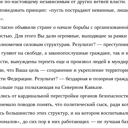
ие по-настоящему независимым от других ветвей власти.
оповедовать принцип: «пусть пострадают невинные, лишь
».
ласно объявили стране о начале борьбы с организованно
стью. Для этого Вы дали огромные, выходящие за рамки
олномочия силовым структурам. Результат? — преступни
гуляют на свободе, а законопослушные граждане, так и н
ости, вынуждены терпеть еще и произвол людей в мундир
ли, что Ваша цель — сохранение и укрепление территор
ти Федерации. Результат? — бездарная и позорная гражд
больше года полыхающая на Северном Кавказе.
лись от кардинальной перестройки органов безопасности,
немало поводов понять, что политический сыск, ради ко
сь большинство этих структур, и на котором воспитывал
ионалов», до сих пор в них работающих — не лучшая баз