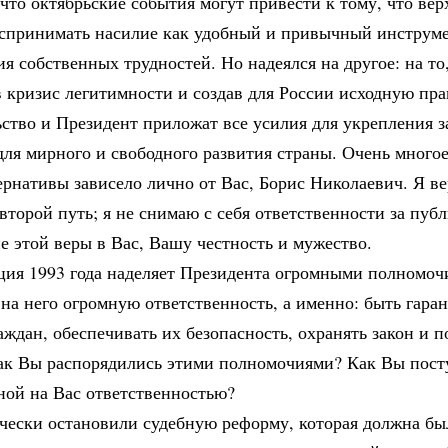
что октябрьские события могут привести к тому, что вер
оспринимать насилие как удобный и привычный инструме
я собственных трудностей. Но надеялся на другое: на то,
 кризис легитимности и создав для России исходную пра
ство и Президент приложат все усилия для укрепления з
для мирного и свободного развития страны. Очень много
ернативы зависело лично от Вас, Борис Николаевич. Я в
второй путь; я не снимаю с себя ответственности за пуб
 этой веры в Вас, Вашу честность и мужество.
ция 1993 года наделяет Президента огромными полномоч
 на него огромную ответственность, а именно: быть гара
аждан, обеспечивать их безопасность, охранять закон и п
Как Вы распорядились этими полномочиями? Как Вы пост
ной на Вас ответственностью?
чески остановили судебную реформу, которая должна бы