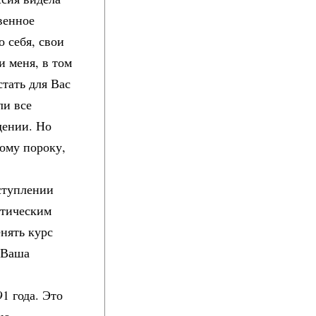
твенное
о себя, свои
и меня, в том
тать для Вас
ли все
дении. Но
кому пороку,
ступлении
атическим
енять курс
 Ваша
1 года. Это