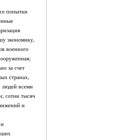
все попытки
енные
аризация
шу экономику,
ов военного
вооруженная;
но за счет
ых странах,
х людей всеми
и; сотни тысяч
унижений и
 и
йших