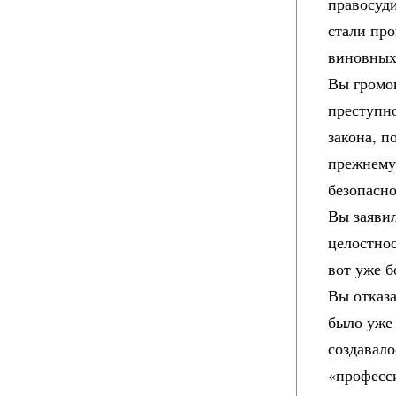
правосуд
стали пр
виновных
Вы громог
преступно
закона, п
прежнему 
безопасн
Вы заяви
целостнос
вот уже 
Вы отказа
было уже 
создавало
«професс