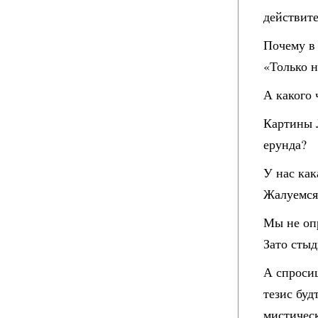
действит
Почему в 
«Только н
А какого 
Картины 
ерунда?
У нас как
Жалуемся,
Мы не оп
Зато стыд
А спросиш
тезис буд
мистическ