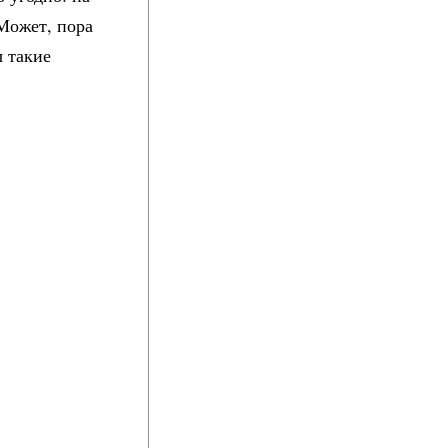
 Может, пора
ы такие