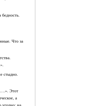
а бедность.
нные. Что за
тства.
а».
е стыдно.
ь….». Этот
ческое, а
о угодно: на