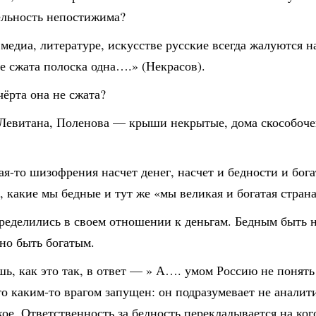
ельность непостижима?
медиа, литературе, искусстве русские всегда жалуются н
е сжата полоска одна….» (Некрасов).
чёрта она не сжата?
Левитана, Поленова — крыши некрытые, дома скособоче
ая-то шизофрения насчет денег, насчет и бедности и бога
 какие мы бедные и тут же «мы великая и богатая стран
ределились в своем отношении к деньгам. Бедным быть н
но быть богатым.
ь, как это так, в ответ — » А…. умом Россию не понят
то каким-то врагом запущен: он подразумевает не аналити
ое. Ответственность за бедность перекладывается на ког