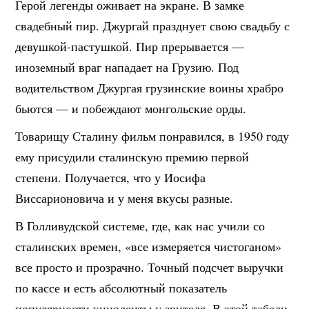
Герой легенды оживает на экране. В замке
свадебный пир. Джургай празднует свою свадьбу с
девушкой-пастушкой. Пир прерывается —
иноземный враг нападает на Грузию. Под
водительством Джургая грузинские воины храбро
бьются — и побеждают монгольские орды.
Товарищу Сталину фильм понравился, в 1950 году
ему присудили сталинскую премию первой
степени. Получается, что у Иосифа
Виссарионовича и у меня вкусы разные.
В Голливудской системе, где, как нас учили со
сталинских времен, «все измеряется чистоганом»
все просто и прозрачно. Точный подсчет выручки
по кассе и есть абсолютный показатель
популярности киноленты у зрителя. В этой табели