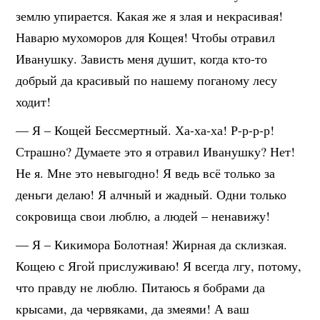
землю упирается. Какая же я злая и некрасивая!
Наварю мухоморов для Кощея! Чтобы отравил
Иванушку. Зависть меня душит, когда кто-то
добрый да красивый по нашему поганому лесу
ходит!
— Я – Кощей Бессмертный. Ха-ха-ха! Р-р-р-р!
Страшно? Думаете это я отравил Иванушку? Нет!
Не я. Мне это невыгодно! Я ведь всё только за
деньги делаю! Я алчный и жадный. Одни только
сокровища свои люблю, а людей – ненавижу!
— Я – Кикимора Болотная! Жирная да склизкая.
Кощею с Ягой прислуживаю! Я всегда лгу, потому,
что правду не люблю. Питаюсь я бобрами да
крысами, да червяками, да змеями! А ваш