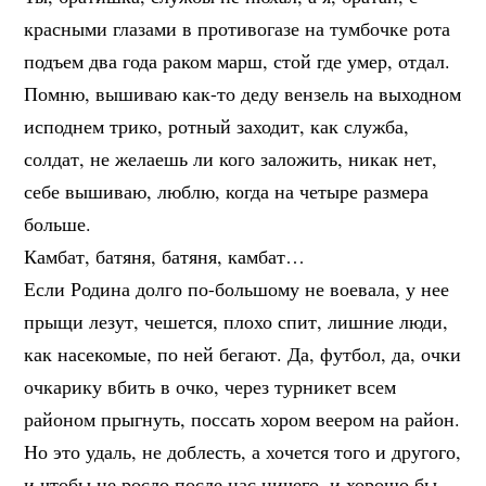
красными глазами в противогазе на тумбочке рота
подъем два года раком марш, стой где умер, отдал.
Помню, вышиваю как-то деду вензель на выходном
исподнем трико, ротный заходит, как служба,
солдат, не желаешь ли кого заложить, никак нет,
себе вышиваю, люблю, когда на четыре размера
больше.
Камбат, батяня, батяня, камбат…
Если Родина долго по-большому не воевала, у нее
прыщи лезут, чешется, плохо спит, лишние люди,
как насекомые, по ней бегают. Да, футбол, да, очки
очкарику вбить в очко, через турникет всем
районом прыгнуть, поссать хором веером на район.
Но это удаль, не доблесть, а хочется того и другого,
и чтобы не росло после нас ничего, и хорошо бы