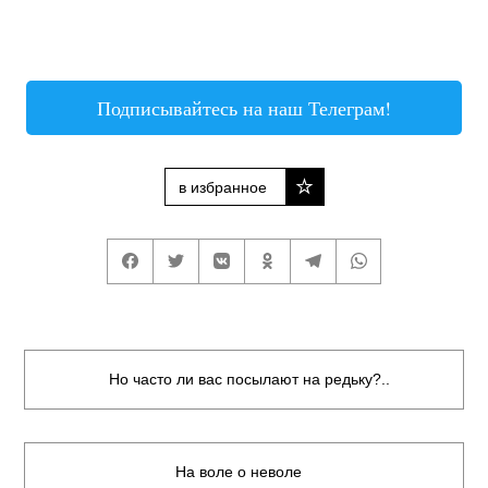
Подписывайтесь на наш Телеграм!
в избранное
Ho чacтo ли вac пocылaют нa peдьку?..
На воле о неволе