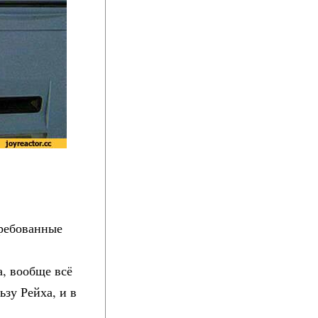
требованные
а, вообще всё
зу Рейха, и в