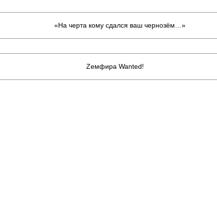
«На черта кому сдался ваш чернозём…»
Zемфира Wanted!