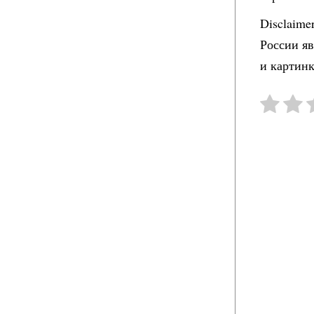
Disclaime
России я
и картинк