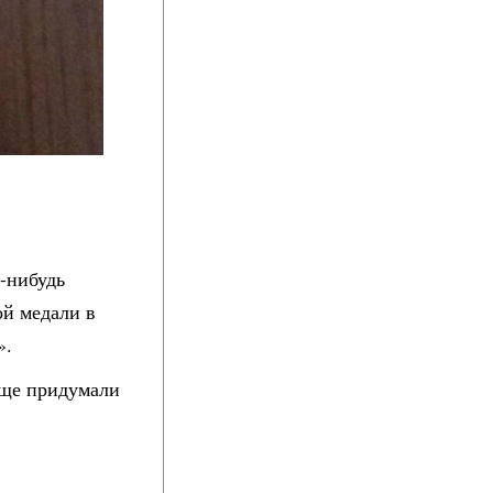
ю-нибудь
ой медали в
».
обще придумали