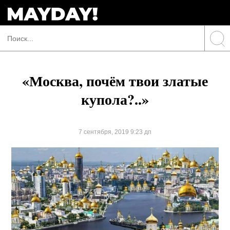
«Москва, почём твои златые
купола?..»
7 сентября, 2019 9:23 дп