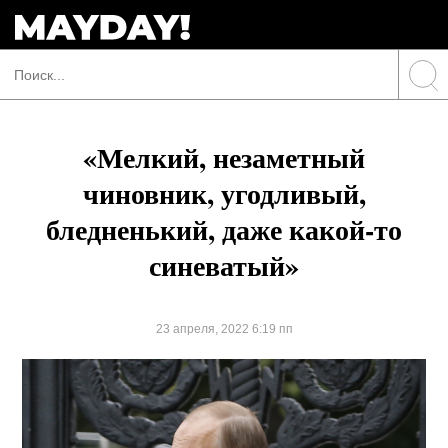
«Мелкий, незаметный
чиновник, угодливый,
бледненький, даже какой-то
синеватый»
23 апреля, 2022 6:19 пп