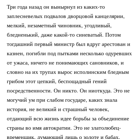
Три года назад он вынырнул из каких-то
заплесневелых подвалов дворцовой канцелярии,
мелкий, незаметный чиновник, угодливый,
бледненький, даже какой-то синеватый. Потом
тогдашний первый министр был вдруг арестован и
казнен, погибли под пытками несколько одуревших
от ужаса, ничего не понимающих сановников, и
словно на их трупах вырос исполинским бледным
грибом этот цепкий, беспощадный гений
посредственности. Он никто. Он ниоткуда. Это не
могучий ум при слабом государе, каких знала
история, не великий и страшный человек,
отдающий всю жизнь идее борьбы за объединение
страны во имя автократии. Это не златолюбец-
временщик, думающий лишь о золоте и бабах,