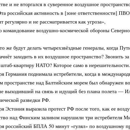
стве и не вторгался в суверенное воздушное пространст
та российская активность в [зоне ответственности] ПВ
т регулярно и не рассматривается как угроза»,
о командование воздушно-космической обороны Северн
что же будут делать четырехзвёздные генералы, когда Пути
ачнёт заходить в их воздушное пространство? Звонить з
в штаб-квартиру НАТО? Которое само в нерешительности
ря Германия поднимала истребители, когда в междунаро
м пространстве над Балтийским морем был обнаружен в
 не выходивший на связь и идущий без плана полета — 
нической разведки РФ.
ря Эстония выразила протест РФ после того, как ее возд
ство над Финским заливом нарушили три истребителя Ми
бря российский БПЛА 50 минут «гулял» по воздушному п