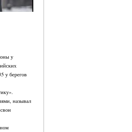
роны у
сийских
5 у берегов
тику».
иями, называл
 свои
шном