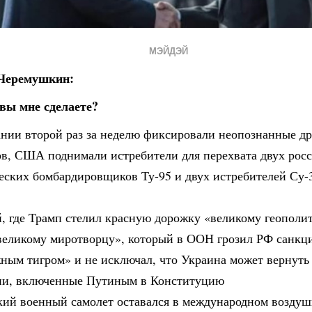
МЭЙДЭЙ
 Черемушкин:
 вы мне сделаете?
ании второй раз за неделю фиксировали неопознанные д
ов, США поднимали истребители для перехвата двух рос
еских бомбардировщиков Ту-95 и двух истребителей Су-3
, где Трамп стелил красную дорожку «великому геополи
великому миротворцу», который в ООН грозил РФ санкц
жным тигром» и не исключал, что Украина может вернуть
ии, включенные Путиным в Конституцию
кий военный самолет оставался в международном возду