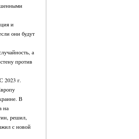
ершенными
нция и
если они будут
случайность, а
«стену против
С 2023 г.
Европу
краине. В
а на
ин, решил,
лжил с новой