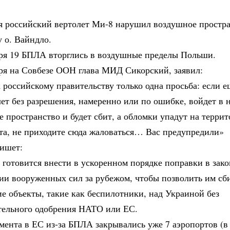
.
ря российский вертолет Ми-8 нарушил воздушное простр
 о. Вайндло.
бря 19 БПЛА вторглись в воздушные пределы Польши.
бря на Совбезе ООН глава МИД Сикорский, заявил:
 российскому правительству только одна просьба: если е
ет без разрешения, намеренно или по ошибке, войдет в 
 пространство и будет сбит, а обломки упадут на терр
та, не приходите сюда жаловаться… Вас предупредили»
пишет:
готовится внести в ускоренном порядке поправки в зако
ии вооруженных сил за рубежом, чтобы позволить им сб
е объекты, такие как беспилотники, над Украиной без
тельного одобрения НАТО или ЕС.
мента в ЕС из-за БПЛА закрывались уже 7 аэропортов (в