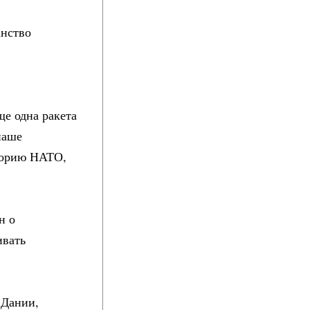
анство
ще одна ракета
наше
иторию НАТО,
н о
ивать
 Дании,