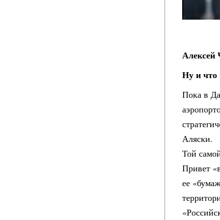
Алексей
Ну и что
Пока в Д
аэропорт
стратегич
Аляски.
Той самой
Привет «
ее «бума
территор
«Российс