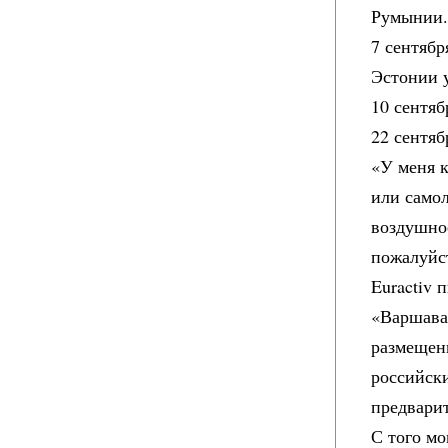
Румынии
7 сентяб
Эстонии у
10 сентя
22 сентя
«У меня к
или самол
воздушное
пожалуйс
Euractiv 
«Варшава 
размещен
российски
предвари
С того мо