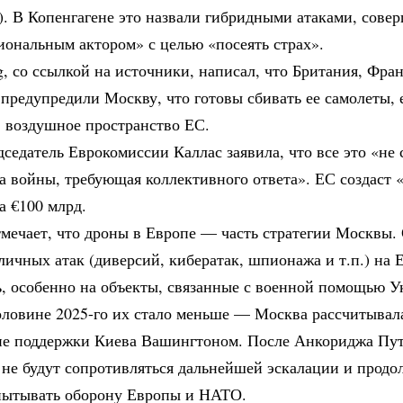
). В Копенгагене это назвали гибридными атаками, сов
иональным актором» с целью «посеять страх».
, со ссылкой на источники, написал, что Британия, Фра
предупредили Москву, что готовы сбивать ее самолеты, 
в воздушное пространство ЕС.
седатель Еврокомиссии Каллас заявила, что все это «не 
а войны, требующая коллективного ответа». ЕС создаст 
а €100 млрд.
отмечает, что дроны в Европе — часть стратегии Москвы. 
личных атак (диверсий, кибератак, шпионажа и т.п.) на 
ь, особенно на объекты, связанные с военной помощью У
оловине 2025-го их стало меньше — Москва рассчитывал
ие поддержки Киева Вашингтоном. После Анкориджа Пут
не будут сопротивляться дальнейшей эскалации и продо
пытывать оборону Европы и НАТО.