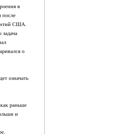
роения в
ы после
рантий США.
 задача
нал
аривался о
дет означать
(как раньше
ольши и
ре.