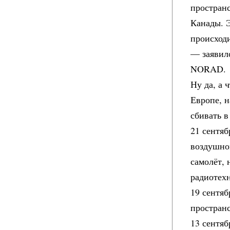
простран
Канады. Э
происходи
— заявил
NORAD.
Ну да, а 
Европе, н
сбивать 
21 сентяб
воздушно
самолёт,
радиотех
19 сентяб
простран
13 сентя