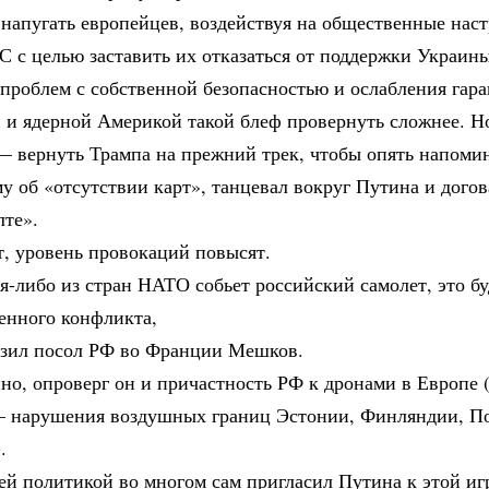
напугать европейцев, воздействуя на общественные наст
С с целью заставить их отказаться от поддержки Украин
 проблем с собственной безопасностью и ослабления га
 и ядерной Америкой такой блеф провернуть сложнее. Но
— вернуть Трампа на прежний трек, чтобы опять напоми
у об «отсутствии карт», танцевал вокруг Путина и догов
лте».
т, уровень провокаций повысят.
я-либо из стран НАТО собьет российский самолет, это бу
енного конфликта,
зил посол РФ во Франции Мешков.
но, опроверг он и причастность РФ к дронами в Европе 
 нарушения воздушных границ Эстонии, Финляндии, П
.
ей политикой во многом сам пригласил Путина к этой иг