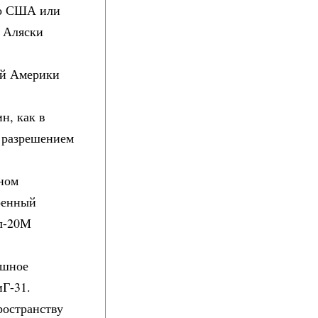
во США или
О Аляски
ой Америки
н, как в
а разрешением
.
дном
оенный
Ил-20М
ушное
Г-31.
ространству