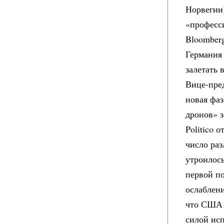
Норвегии
«професс
Bloomberg
Германия 
залетать 
Вице-пред
новая фаз
дронов» з
Politico 
число раз
утроилос
первой п
ослаблен
что США 
силой ис