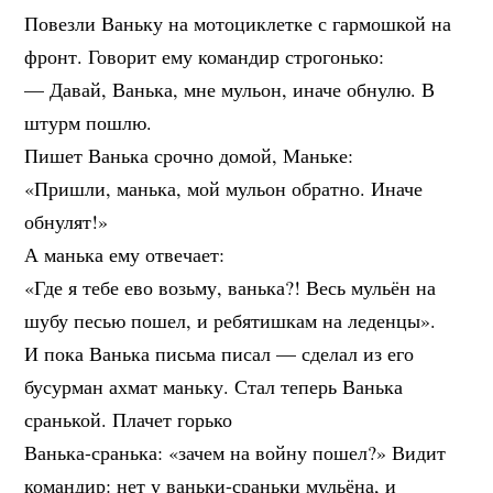
Повезли Ваньку на мотоциклетке с гармошкой на
фронт. Говорит ему командир строгонько:
— Давай, Ванька, мне мульон, иначе обнулю. В
штурм пошлю.
Пишет Ванька срочно домой, Маньке:
«Пришли, манька, мой мульон обратно. Иначе
обнулят!»
А манька ему отвечает:
«Где я тебе ево возьму, ванька?! Весь мульён на
шубу песью пошел, и ребятишкам на леденцы».
И пока Ванька письма писал — сделал из его
бусурман ахмат маньку. Стал теперь Ванька
сранькой. Плачет горько
Ванька-сранька: «зачем на войну пошел?» Видит
командир: нет у ваньки-сраньки мульёна, и