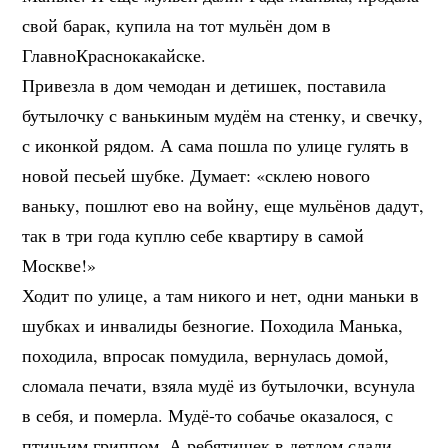
свой барак, купила на тот мульён дом в
ГлавноКраснокакайске.
Привезла в дом чемодан и детишек, поставила
бутылочку с ванькиным мудём на стенку, и свечку,
с иконкой рядом. А сама пошла по улице гулять в
новой песьей шубке. Думает: «склею нового
ваньку, пошлют ево на войну, еще мульёнов дадут,
так в три года куплю себе квартиру в самой
Москве!»
Ходит по улице, а там никого и нет, одни маньки в
шубках и инвалиды безногие. Походила Манька,
походила, впросак помудила, вернулась домой,
сломала печати, взяла мудё из бутылочки, всунула
в себя, и померла. Мудё-то собачье оказалося, с
птичьим гриппом. А ребятишек в детдом сдали,