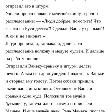
отправил его в штурм.
Узнали про то волков с медузой: пишут срочно
расследование: — «Люди добрые, помогите! Что
же это на Руси деется?! Сделали Ваньку сранькой!
А он и не виноват!»
Люди прочитали, заплакали, дали за то
расследование волкову и медузе мульён. И дальше
на работу пошли.
Отправили Ваньку-сраньку в штурм, делать
нечего. А там ево дрон увидел. Подлетел к Ваньке
и оторвал ему голову. Потом собаки пришли,
съели ванькины кишки. Осталося от Ваньки-
сраньки одно мудё. Положили тое мудё в
бутылочку, запечатали печатями и прислали
Маньке. И еще мульён дали. Рада Манька, продала