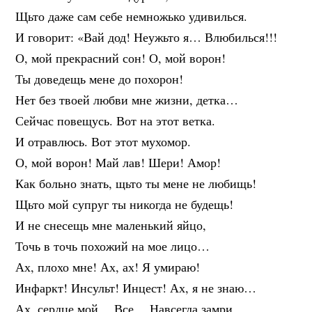
Щьто даже сам себе немножько удивилься.
И говорит: «Вай дод! Неужьто я… Влюбилься!!!
О, мой прекрасний сон! О, мой ворон!
Ты доведещь мене до похорон!
Нет без твоей любви мне жизни, детка…
Сейчас повещусь. Вот на этот ветка.
И отравлюсь. Вот этот мухомор.
О, мой ворон! Май лав! Шери! Амор!
Как больно знать, щьто ты мене не любищь!
Щьто мой супруг ты никогда не будещь!
И не снесещь мне маленький яйцо,
Точь в точь похожий на мое лицо…
Ах, плохо мне! Ах, ах! Я умираю!
Инфаркт! Инсульт! Инцест! Ах, я не знаю…
Ах, сердце мой… Все… Навсегда замри…