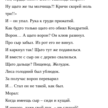
Ну щьто же ты молчищь?! Кричи скорей ноль
три!!»
И – он упал. Рука к груди прижатий.
Как будто только щьто его обнял Кондратий.
Ворон… А щьто ворон? Он клюв разинул.
Про сыр забыл. Из рот его не винул.
И каркнул так! Щьто тут же подавилься.
И вместе с сыр он с дерево свалилься.
Щьто дальще? Пищевод. Желудок.
Лиса голодний был ублюдок.
За получас ворон переварил
И… Стал он не такой, как был.
Морал:
Когда имеещь сыр – сиди и кущай.
И никого, даже свой пук, – не слущай!