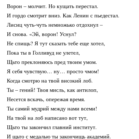
Ворон – молчит. Но кущать перестал.
И гордо смотрит вниз. Как Ленин с пьедестал.
Лисиц чуть-чуть немножько отдохнул –
И снова. «Эй, ворон! Уснул?
Не спищь? Я тут сказать тебе еще хотел,
Пока ты в Голливуд не улетел,
Щьто преклоняюсь пред твоим умом.
Я себя чувствую… ну… просто чмом!
Когда смотрю на твой високий лоб.
Ты – гений! Твоя мисль, как антилоп,
Несется вскачь, опережая время.
Ты самий мудрий между нами всеми!
На твой на лоб написано вот тут,
Щьто ты закончил главний институт.
И щьто с медалью ты закончищь академий.