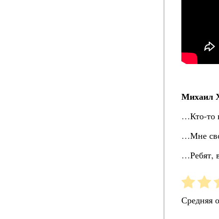
Михаил Х
…Кто-то 
…Мне сво
…Ребят, 
Средняя 