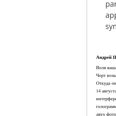
Андрей 
Воля ваша
Черт возь
Откуда он
14 август
интерфер
голограм
двух фот