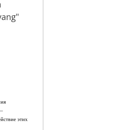
ния
 —
йствие этих