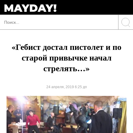
«Гебист достал пистолет и по
старой привычке начал
стрелять…»
24 апреля, 2019 6:25 дп