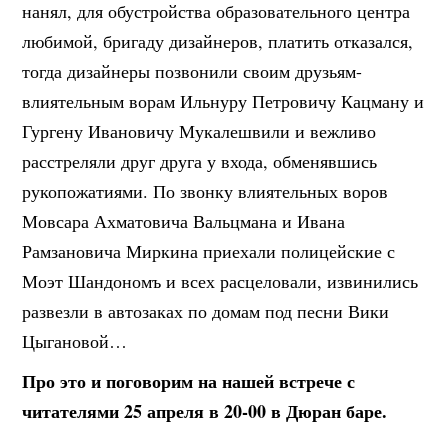
нанял, для обустройства образовательного центра
любимой, бригаду дизайнеров, платить отказался,
тогда дизайнеры позвонили своим друзьям-
влиятельным ворам Ильнуру Петровичу Кацману и
Гургену Ивановичу Мукалешвили и вежливо
расстреляли друг друга у входа, обменявшись
рукопожатиями. По звонку влиятельных воров
Мовсара Ахматовича Вальцмана и Ивана
Рамзановича Миркина приехали полицейские с
Моэт Шандономъ и всех расцеловали, извинились
развезли в автозаках по домам под песни Вики
Цыгановой…
Про это и поговорим на нашей встрече с
читателями 25 апреля в 20-00 в Дюран баре.