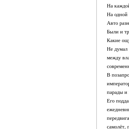
На каждой
На одной
Авто раз
Были и тр
Какие ощ
Не думал 
между вл
современ
В позапр
император
парады и
Его подда
ежедневны
передвига
самолёт, 