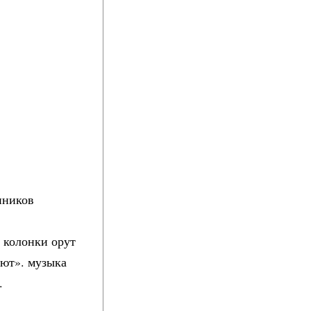
нников
з колонки орут
ают». музыка
.