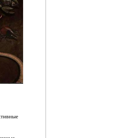
ктивные
ученые