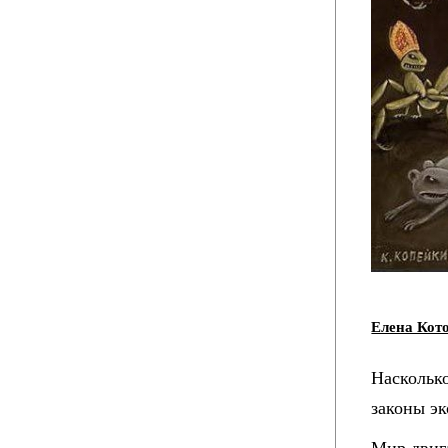
Елена Кот
Наскольк
законы эк
Мир двига