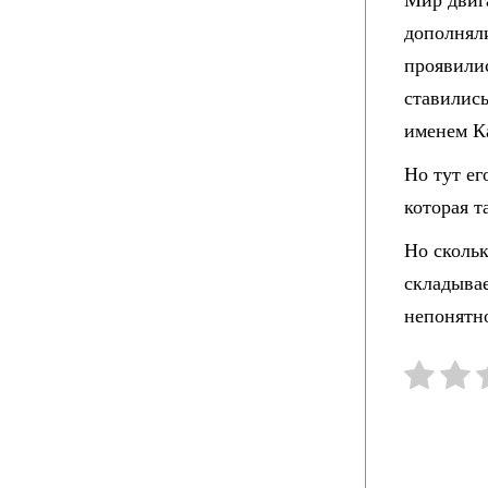
дополнял
проявили
ставилис
именем К
Но тут ег
которая т
Но скольк
складывае
непонятн