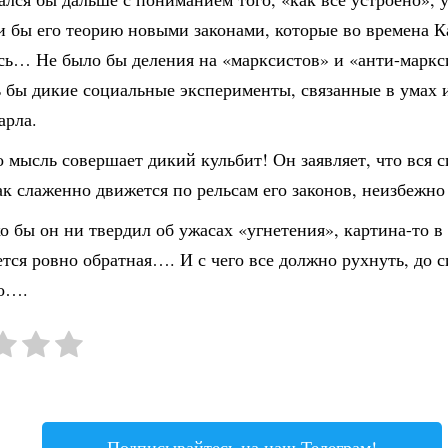
и бы его теорию новыми законами, которые во времена К
сь… Не было бы деления на «марксистов» и «анти-маркс
ь бы дикие социальные эксперименты, связанные в умах 
арла.
о мысль совершает дикий кульбит! Он заявляет, что вся с
ак слаженно движется по рельсам его законов, неизбежно
о бы он ни твердил об ужасах «угнетения», картина-то в 
тся ровно обратная…. И с чего все должно рухнуть, до с
о….
Подписывайтесь на наш Телеграм!