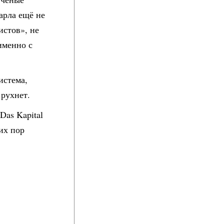
арла ещё не
истов», не
именно с
истема,
 рухнет.
Das Kapital
их пор