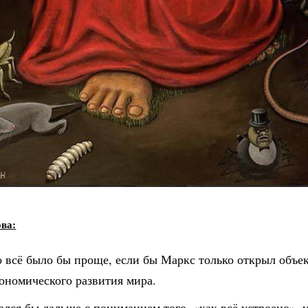
ова:
о всё было бы проще, если бы Маркс только открыл объе
ономического развития мира.
лся бы дальше с пониманием того, «как всё устроено», 