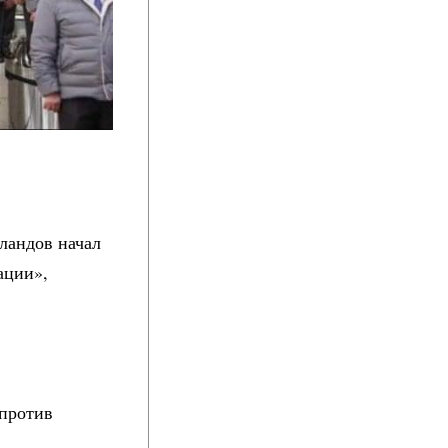
рландов начал
ации»,
против