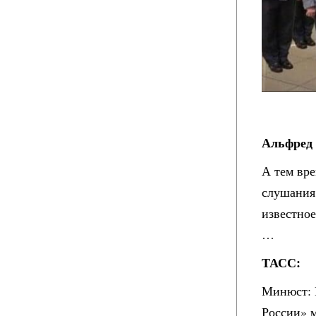
Альфред 
А тем вре
слушания
известное
…
ТАСС:
Минюст: 
России» м