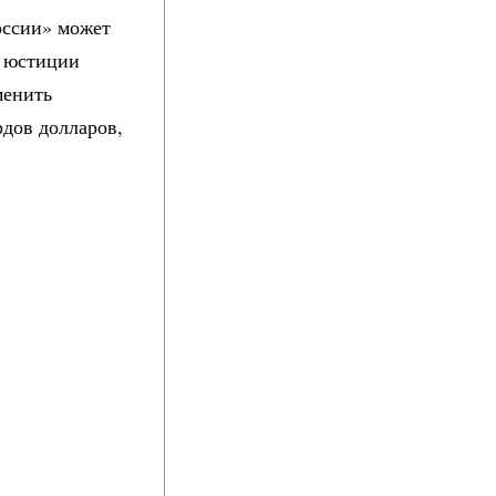
оссии» может
о юстиции
менить
дов долларов,