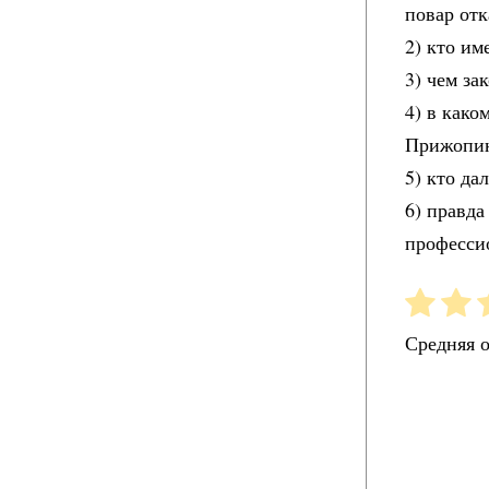
повар отк
2) кто им
3) чем за
4) в как
Прижопин
5) кто да
6) правда
професси
Средняя 