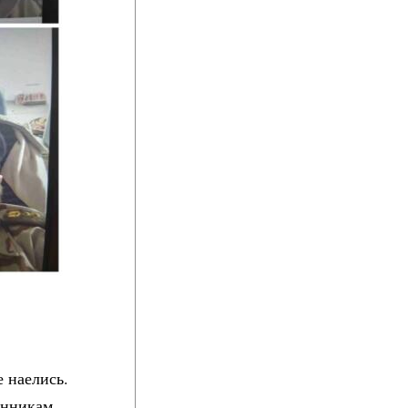
 наелись.
енникам