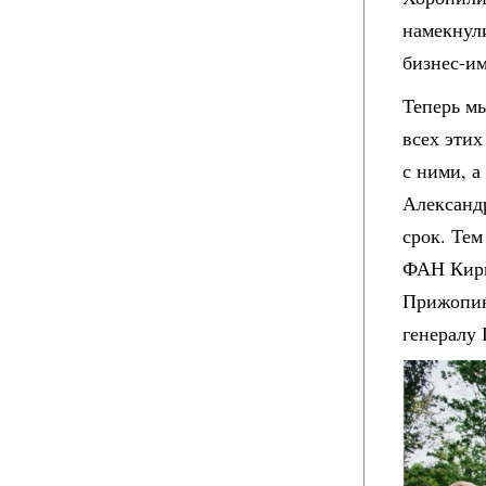
намекнули
бизнес-и
Теперь м
всех этих
с ними, а
Александ
срок. Тем
ФАН Кири
Прижопин
генералу