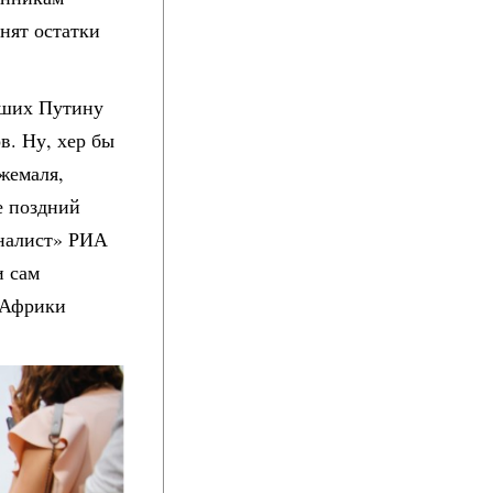
нят остатки
вших Путину
в. Ну, хер бы
жемаля,
е поздний
урналист» РИА
и сам
 Африки