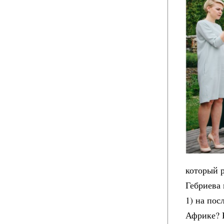
который р
Гебриева 
1) на по
Африке? 