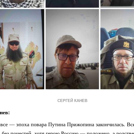
СЕРГЕЙ КАНЕВ
нев:
 все — эпоха повара Путина Прижопина закончилась. Все
 без почестей, хотя герою Россию — положено, а родств