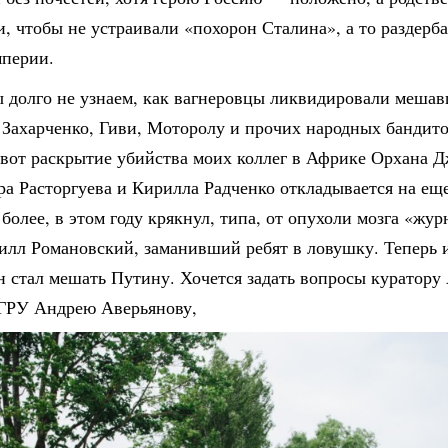
, чтобы не устраивали «похорон Сталина», а то раздерба
мперии.
ы долго не узнаем, как вагнеровцы ликвидировали меша
 Захарченко, Гиви, Моторолу и прочих народных бандито
 вот раскрытие убийства моих коллег в Африке Орхана Д
ра Расторгуева и Кирилла Радченко откладывается на ещ
 более, в этом году крякнул, типа, от опухоли мозга «ж
лл Романовский, заманивший ребят в ловушку. Теперь 
 стал мешать Путину. Хочется задать вопросы куратору
 ГРУ Андрею Аверьянову,