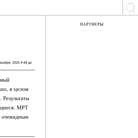
ПАРТНЕРЫ
екабря, 2025 9:48 дп
амый
но, в целом
. Результаты
ющиеся. МРТ
о очевидным