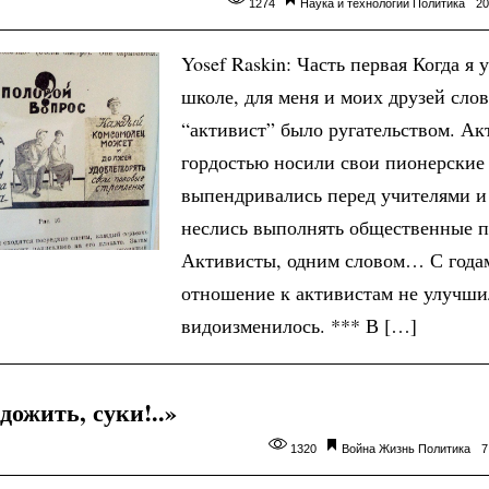
1274
Наука и технологии
Политика
20
Yosef Raskin: Часть первая Когда я 
школе, для меня и моих друзей сло
“активист” было ругательством. Ак
гордостью носили свои пионерские 
выпендривались перед учителями и
неслись выполнять общественные п
Активисты, одним словом… С года
отношение к активистам не улучшил
видоизменилось. *** В […]
дожить, суки!..»
1320
Война
Жизнь
Политика
7