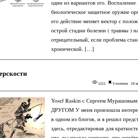
один из вариантов его. Воспаление 
биологическое защитное оружие ор
его действие меняет вектор с поло
острой стадии болезни ( травмы ) н
отрицательный, если проблема ста
хронической. […]
ерскости
1211
5 колонка
19 а
Yosef Raskin с Сергеем Мурашовы
ДРУГОМ У меня произошла интерес
в одном из блогов, и я решил предс
здесь, отредактировав для краткост
что, вы правда считаете, что живёте