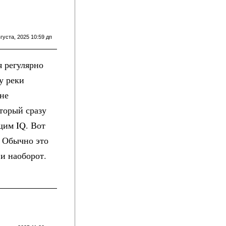
густа, 2025 10:59 дп
я регулярно
у реки
не
торый сразу
щим IQ. Вот
. Обычно это
 и наоборот.