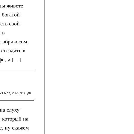
вы живете
ь богатой
есть свой
 в
с абрикосом
 съездить в
фе, и […]
21 мая, 2025 9:08 дп
на слуху
 который на
е, ну скажем