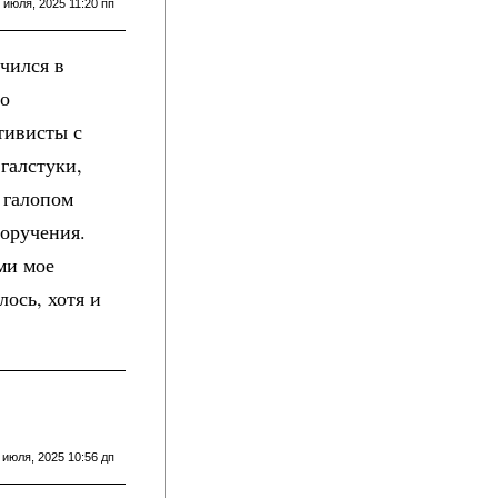
 июля, 2025 11:20 пп
учился в
во
тивисты с
галстуки,
 галопом
оручения.
ми мое
ось, хотя и
 июля, 2025 10:56 дп