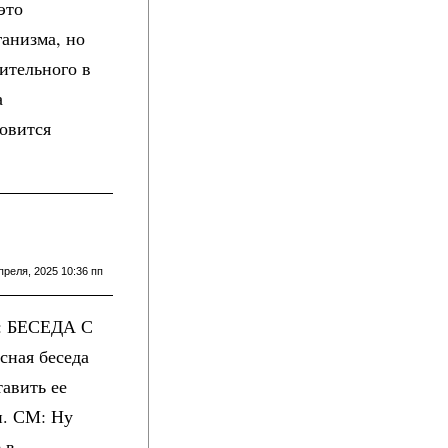
это
ганизма, но
жительного в
а
новится
преля, 2025 10:36 пп
м: БЕСЕДА С
ная беседа
тавить ее
и. СМ: Ну
 в